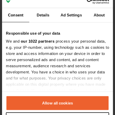
Consent
Details
Ad Settings
About
Responsible use of your data
We and
our 1022 partners
process your personal data,
e.g. your IP-number, using technology such as cookies to
store and access information on your device in order to
serve personalized ads and content, ad and content
measurement, audience research and services
Einem Ort wurde ein Foto
vor mehr als 6
development. You have a choice in who uses your data
—
hinzugefügt
Jahren
and for what purposes. Your privacy choices are only
applicable on this digital property where you have made
your choices. You can change or withdraw your consent
any time from the Cookie Declaration or by clicking on
the Privacy trigger icon.
Allow all cookies