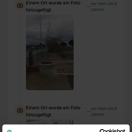
Einem Ort wurde ein Foto
vor mehr als 6
—
hinzugefügt
Jahren
Einem Ort wurde ein Foto
vor mehr als 6
—
hinzugefügt
Jahren