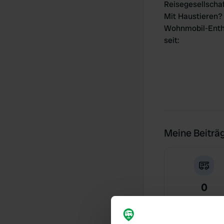
Reisegesellscha
Mit Haustieren?
Wohnmobil-Enth
seit
:
Meine Beiträ
0
Standorte