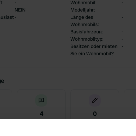
ft
:
-
Wohnmobil
:
-
NEIN
Modelljahr
:
-
usiast
-
Länge des
-
Wohnmobils
:
Basisfahrzeug
:
-
Wohnmobiltyp
:
-
Besitzen oder mieten
-
Sie ein Wohnmobil?
ge
4
0
Bewertungen
Änderungen