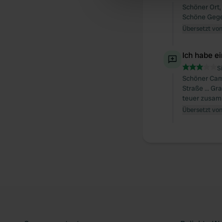
Schöner Ort,
other information that you’ve
Schöne Geg
Übersetzt vo
Ich habe e
S
Schöner Camp
Straße ... G
teuer zusa
Übersetzt vo