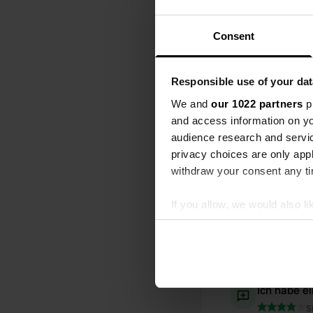
Aktivitätszeitlei
Consent
Alle
Sta
Responsible use of your dat
Ich habe e
We and
our 1022 partners
pr
S
and access information on yo
Die hier auf
audience research and servi
Übersetzt vo
privacy choices are only app
withdraw your consent any tim
Ich habe e
S
If you allow, we would also lik
Ein Campingp
Müll. Letzte
Collect information abou
Anreise ab 1
Identify your device by ac
Übersetzt vo
Find out more about how your
Ich habe e
We use cookies to personalis
S
information about your use of