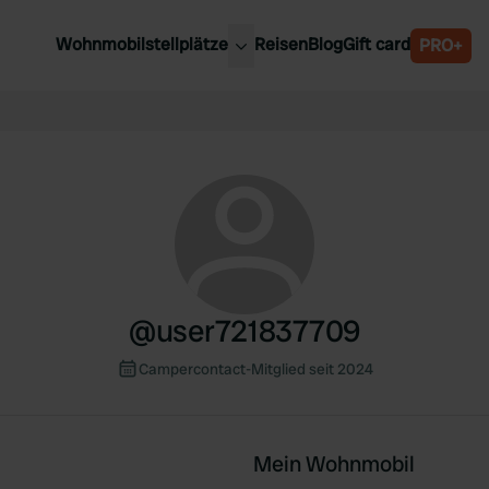
Wohnmobilstellplätze
Reisen
Blog
Gift card
PRO+
e Wohnmobilstellplätze
Belgien
chland
Luxemburg
rlande
Österreich
reich
Schweden
n
Schweiz
en
@
user721837709
Campercontact-Mitglied seit 2024
Mein Wohnmobil