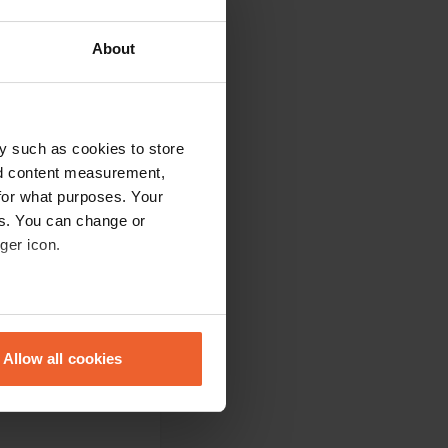
About
y such as cookies to store
nd content measurement,
for what purposes. Your
es. You can change or
ger icon.
n und überall liegt
n war geöffnet.
eral meters
Allow all cookies
ails section
.
se our traffic. We also share
ers who may combine it with