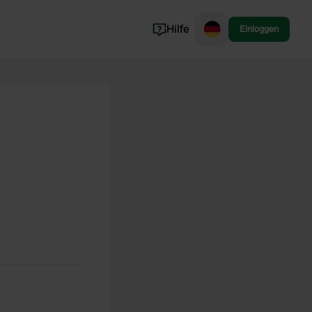
Hilfe
Einloggen
Norwegen
Portugal
Dänemark
Slowenien
Alle ansehen...