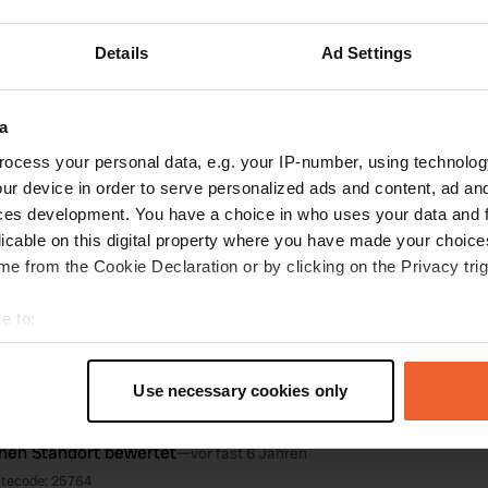
ste
Details
Ad Settings
ndorte
Fotos
Bewertungen
a
inen Standort bewertet
—
vor etwa 1 Jahr
ocess your personal data, e.g. your IP-number, using technolog
itecode:
158926
ur device in order to serve personalized ads and content, ad a
geführten Preise sind falsch
ces development. You have a choice in who uses your data and 
n Google
Original anzeigen
licable on this digital property where you have made your choic
e from the Cookie Declaration or by clicking on the Privacy trig
inen Standort bewertet
—
vor etwa 3 Jahren
itecode:
74345
e to:
latz mit vielen überfälligen Wartungsarbeiten, Gras muss gemäht werde
 Woche war der Campingplatz voll und nur einer von drei Toilettenblöcke
t your geographical location which can be accurate to within sev
4:00 Uhr, Rezeption bis 15:00 Uhr geschlossen; nicht bequem.
tively scanning it for specific characteristics (fingerprinting)
Use necessary cookies only
n Google
Original anzeigen
 personal data is processed and set your preferences in the
det
inen Standort bewertet
—
vor fast 6 Jahren
e content and ads, to provide social media features and to analy
itecode:
25764
 our site with our social media, advertising and analytics partn