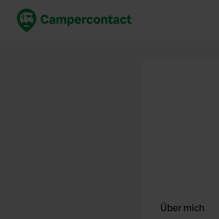
Jetzt buchen
Best
Deutschland
Deuts
Niederlande
Niede
Frankreich
Frank
Italien
Italie
Sicher buchen
Spani
Alle ansehen...
Über mich