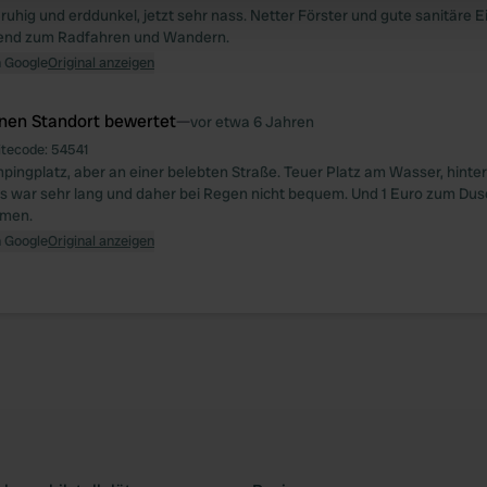
 ruhig und erddunkel, jetzt sehr nass. Netter Förster und gute sanitäre E
 provided to them or that they’ve collected from your use of their
end zum Radfahren und Wandern.
n Google
Original anzeigen
inen Standort bewertet
—
vor etwa 6 Jahren
itecode:
54541
ingplatz, aber an einer belebten Straße. Teuer Platz am Wasser, hinter
ras war sehr lang und daher bei Regen nicht bequem. Und 1 Euro zum Dusc
mmen.
n Google
Original anzeigen