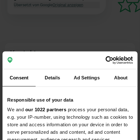
mit Übernachtungsmöglichkeit gegen
Übersetzt von Google
Original anzeigen
eine geringe Gebühr. Bitte beachten
Sie, dass das Gelände leicht abfällt.
Es gibt kein Leitungswasser, aber die
Möglichkeit, Abwasser zu entsorgen.
Die Umgebung ist wunderschön und
die Anlage liegt weit genug von der
Kontakt
Straße entfernt, um sie kaum
wahrzunehmen.
Standort
West Highland Way 4
Kopie
Consent
Details
Ad Settings
About
PA36 4AE, Bridge of Orchy, Vereinigtes
Königreich
Responsible use of your data
Koordinaten
We and
our 1022 partners
process your personal data,
56° 31' 5" N 4° 46' 18" W
e.g. your IP-number, using technology such as cookies to
Kopie
56.51792 -4.77167
store and access information on your device in order to
Kopie
serve personalized ads and content, ad and content
Sitecode
measurement, audience research and services