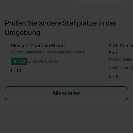
Prüfen Sie andere Stellplätze in der
Umgebung
Glencoe Mountain Resort
Stob Coir'
Favorit
13,3 km
•
Ballachulish, Vereinigtes Königreich
Eun
17,4 km
•
Ballac
3.78
27 Bewertungen
Noch keine 
1 - 10
0 - 0
Alle ansehen