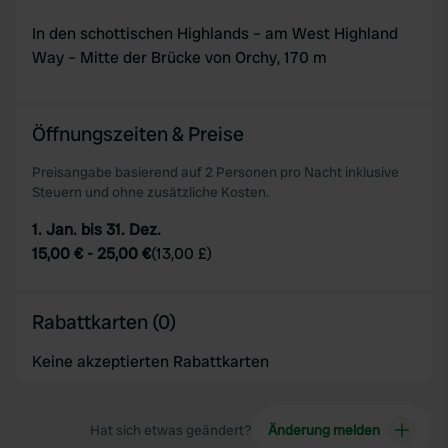
our social media, advertising and analytics partners who
In den schottischen Highlands – am West Highland
may combine it with other information that you’ve
Way – Mitte der Brücke von Orchy, 170 m
provided to them or that they’ve collected from your use
of their services.
Öffnungszeiten & Preise
Preisangabe basierend auf 2 Personen pro Nacht inklusive
Steuern und ohne zusätzliche Kosten.
1. Jan. bis 31. Dez.
15,00 €
-
25,00 €
(
13,00 £
)
Rabattkarten (0)
Keine akzeptierten Rabattkarten
Hat sich etwas geändert?
Änderung melden