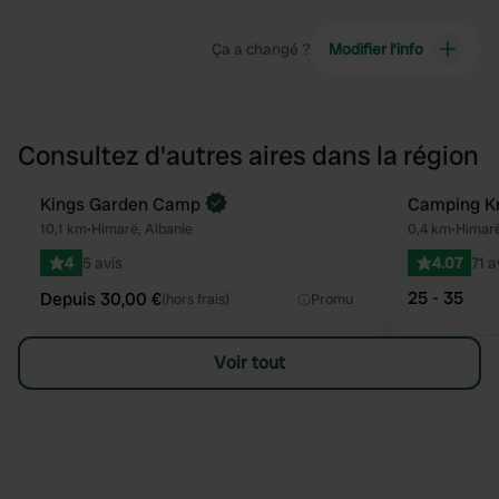
Ça a changé ?
Modifier l’info
Consultez d'autres aires dans la région
Reserve maintenant
Kings Garden Camp
Camping K
Préféré
10,1 km
•
Himarë, Albanie
0,4 km
•
Himarë
4
5 avis
4.07
71 a
25 - 35
Depuis 30,00 €
(hors frais)
Promu
Voir tout