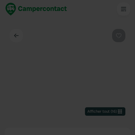
Dos
Préféré
Afficher tout
(
16
)