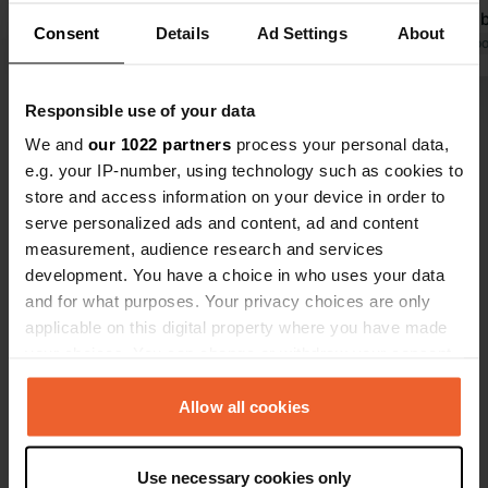
vous aide à trouver un emplacement.
endroit qui 
Consent
Details
Ad Settings
About
Il a même fait déplacer des voitures
Traduit par Google
Afficher l'original
camping. La 
Traduit par Go
pour que nous puissions faire demi-
galets. Le p
tour. Sanitaires propres. Quelques
petit restau
Responsible use of your data
Voir tous les 45 avis
emplacements ombragés. L'endroit a
We and
our 1022 partners
process your personal data,
l'air un peu rustique, mais il est tout à
e.g. your IP-number, using technology such as cookies to
fait convenable. Supermarché à
Es-tu déjà venu ici ?
store and access information on your device in order to
proximité. Transats disponibles.
serve personalized ads and content, ad and content
Parfait si vous venez pour un séjour à
measurement, audience research and services
la plage. L'électricité est suffisante
development. You have a choice in who uses your data
pour la climatisation.
and for what purposes. Your privacy choices are only
applicable on this digital property where you have made
Contact
your choices. You can change or withdraw your consent
any time from the Cookie Declaration or by clicking on
Emplacement
the Privacy trigger icon.
Allow all cookies
Himare - Livadh Road
Copie
Himarë, Albanie
If you allow, we would also like to:
Use necessary cookies only
Collect information about your geographical location