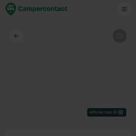
Dos
Préféré
Afficher tout
(
6
)