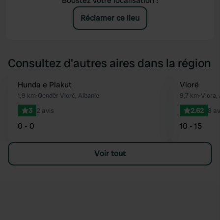
Boostez votre localisation !
Réclamer ce lieu
Consultez d'autres aires dans la région
Hunda e Plakut
Vlorë
Préféré
1,9 km
•
Qendër Vlorë, Albanie
9,7 km
•
Vlora,
3
2 avis
2.62
8 av
0 - 0
10 - 15
Voir tout