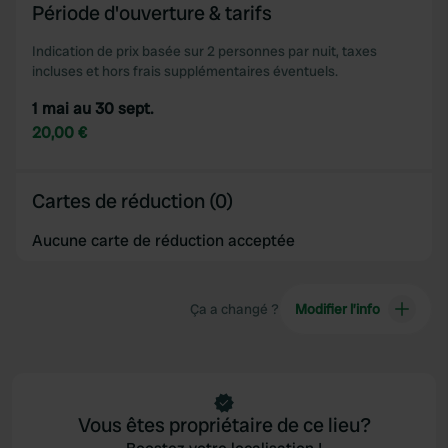
Période d'ouverture & tarifs
our social media, advertising and analytics partners who
may combine it with other information that you’ve
Indication de prix basée sur 2 personnes par nuit, taxes
provided to them or that they’ve collected from your use
incluses et hors frais supplémentaires éventuels.
of their services.
1 mai au 30 sept.
20,00 €
Cartes de réduction (0)
Aucune carte de réduction acceptée
Ça a changé ?
Modifier l’info
Vous êtes propriétaire de ce lieu?