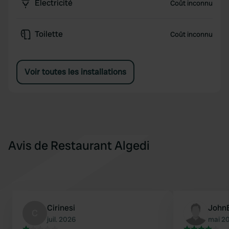
Électricité
Coût inconnu
Toilette
Coût inconnu
Voir toutes les installations
Avis de Restaurant Algedi
Cirinesi
John
C
juil. 2026
mai 2