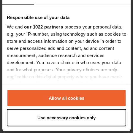
Responsible use of your data
Contact
We and
our 1022 partners
process your personal data,
e.g. your IP-number, using technology such as cookies to
store and access information on your device in order to
Emplacement
serve personalized ads and content, ad and content
Ettlinger Allee
Copie
measurement, audience research and services
Carlsruhe, Allemagne
development. You have a choice in who uses your data
Coordonnées
and for what purposes. Your privacy choices are only
applicable on this digital property where you have made
48° 59' 16" N 8° 24' 15" E
Copie
your choices. You can change or withdraw your consent
48.98783 8.40403
any time from the Cookie Declaration or by clicking on
Copie
the Privacy trigger icon.
Allow all cookies
Code du site
11217
Copie
If you allow, we would also like to:
Use necessary cookies only
PRO+
Passer à
Collect information about your geographical location
PRO+
pour toutes les coordonnées
which can be accurate to within several meters