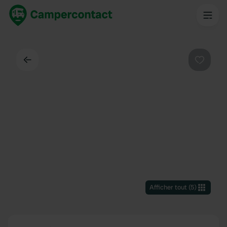
Dos
Préféré
Afficher tout
(
5
)