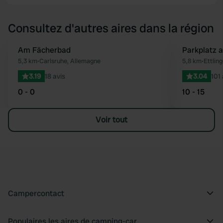
Consultez d'autres aires dans la région
Am Fächerbad
Parkplatz 
Préféré
5,3 km
•
Carlsruhe, Allemagne
5,8 km
•
Ettlin
3.19
18 avis
3.04
101 
0 - 0
10 - 15
Voir tout
Campercontact
Populaires les aires de camping-car