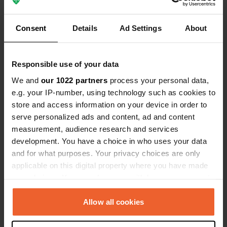
Coordonnées
48° 50' 23" N 8° 7' 12" E
Consent
Details
Ad Settings
About
Copie
48.8396 8.12001
Copie
Responsible use of your data
Code du site
We and
196052
our 1022 partners
process your personal data,
Copie
e.g. your IP-number, using technology such as cookies to
PRO+
Passer à
store and access information on your device in order to
PRO+
pour toutes les coordonnées
serve personalized ads and content, ad and content
measurement, audience research and services
Carte
development. You have a choice in who uses your data
Afficher sur la carte
and for what purposes. Your privacy choices are only
applicable on this digital property where you have made
your choices. You can change or withdraw your consent
any time from the Cookie Declaration or by clicking on
Information
the Privacy trigger icon.
Allow all cookies
Parking - Rhin - zone portuaire - centre-ville
If you allow, we would also like to: