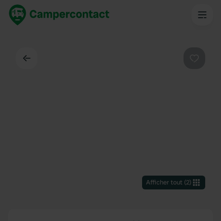
Dos
Préféré
Afficher tout
(
2
)