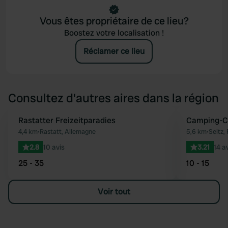
Vous êtes propriétaire de ce lieu?
Boostez votre localisation !
Réclamer ce lieu
Consultez d'autres aires dans la région
Rastatter Freizeitparadies
Camping-Ca
Préféré
4,4 km
•
Rastatt, Allemagne
5,6 km
•
Seltz,
2.8
10 avis
3.21
14 a
25 - 35
10 - 15
Voir tout