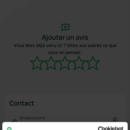
Ajouter un avis
Vous êtes déjà venu ici ? Dites aux autres ce que
vous en pensez.
Contact
Emplacement
76, Iffezheim, Allemagne
Copie