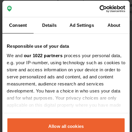
d'espace pour les campeurs de
routes, comm
passage. Les sanitaires sont
Traduit par Google
Afficher l'original
J'ai adoré !
Traduit par Go
agréables et spacieux. Les douches
Consent
Details
Ad Settings
About
coûtent 1 euro pour 4 minutes. On
Voir tous les 11 avis
peut les interrompre et les remettre
en marche ensuite. De plus, l'endroit
Responsible use of your data
est merveilleusement calme. Il y a un
Es-tu déjà venu ici ?
restaurant sur place, mais nous n'y
We and
our 1022 partners
process your personal data,
avons pas mangé.
e.g. your IP-number, using technology such as cookies to
store and access information on your device in order to
serve personalized ads and content, ad and content
measurement, audience research and services
development. You have a choice in who uses your data
Contact
and for what purposes. Your privacy choices are only
applicable on this digital property where you have made
Emplacement
your choices. You can change or withdraw your consent
Allmisried 5
Copie
any time from the Cookie Declaration or by clicking on
88316, Isny im Allgäu, Allemagne
the Privacy trigger icon.
Allow all cookies