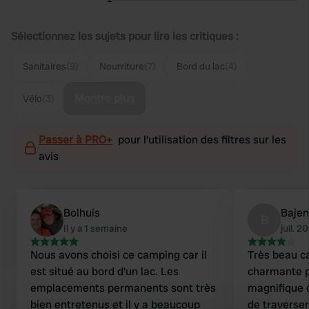
Sélectionnez les sujets pour lire les critiques :
Sanitaires
(9)
Nourriture
(7)
Bord du lac
(4)
Montre plus
Vélo
(3)
Passer à PRO+
pour l'utilisation des filtres sur les
avis
Bolhuis
Baje
B
Il y a 1 semaine
juil. 2
Nous avons choisi ce camping car il
Très beau c
est situé au bord d'un lac. Les
charmante pe
emplacements permanents sont très
magnifique d
bien entretenus et il y a beaucoup
de traverser