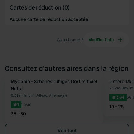
Cartes de réduction (0)
Aucune carte de réduction acceptée
Ça a changé ?
Modifier l’info
Consultez d'autres aires dans la région
MyCabin - Schönes ruhiges Dorf mit viel
Untere Mü
Préféré
Natur
7,1 km
•
Isny im
6,3 km
•
Isny im Allgäu, Allemagne
3.64
56 a
1
1 avis
15 - 25
35 - 50
Voir tout