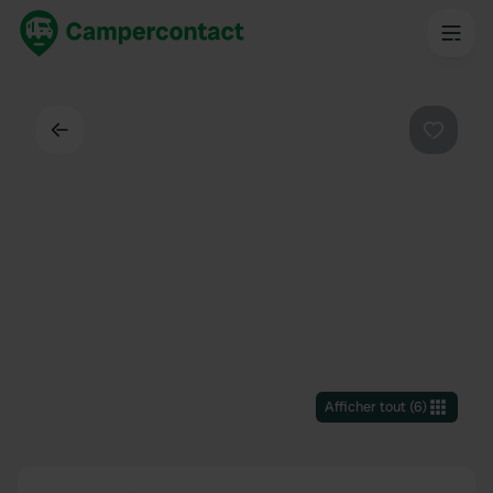
Dos
Préféré
Afficher tout
(
6
)