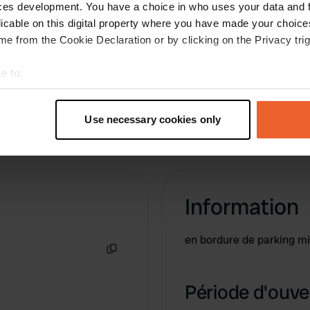
Traduit par Google
Afficher l'original
ces development. You have a choice in who uses your data and 
licable on this digital property where you have made your choic
e from the Cookie Declaration or by clicking on the Privacy trig
e to:
t your geographical location which can be accurate to within sev
tively scanning it for specific characteristics (fingerprinting)
Use necessary cookies only
 personal data is processed and set your preferences in the
det
e content and ads, to provide social media features and to analy
 our site with our social media, advertising and analytics partn
 provided to them or that they’ve collected from your use of their
Information
en bordure de parking m
Copie
Période d'ouver