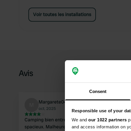
Voir toutes les installations
Avis
Consent
Margarete04
M
oct. 2025
Responsible use of your dat
Camping bien entretenu, idéalement situé et
We and
our 1022 partners
pr
spacieux. Malheureusement, il est actuellement
and access information on yo