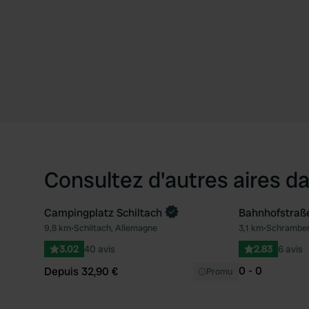
Consultez d'autres aires da
Campingplatz Schiltach
Bahnhofstraß
Reserve maintenant
9,8 km
•
Schiltach, Allemagne
3,1 km
•
Schramber
Préféré
3.02
40 avis
2.83
6 avis
0 - 0
Depuis 32,90 €
Promu