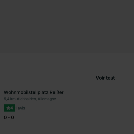
Voir tout
Wohnmobilstellplatz Reißer
5,4 km
•
Aichhalden, Allemagne
féré
Préféré
4
1 avis
0 - 0