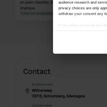
en plein chantier, avec le bruit que cela
audience research and servi
implique.
privacy choices are only app
Traduit par Google
Afficher l'original
withdraw your consent any tim
If you allow, we would also lik
Collect information abou
Identify your device by ac
Find out more about how your
We use cookies to personalis
information about your use of
other information that you’ve
Contact
Emplacement
Wittumweg
78713, Schramberg, Allemagne
Coordonnées