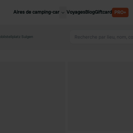
Aires de camping-car
Voyages
Blog
Giftcard
PRO+
leures aires de camping-car
Belgique
ilstellplatz Sulgen
Slovénie
Autriche
Suède
e
Suisse