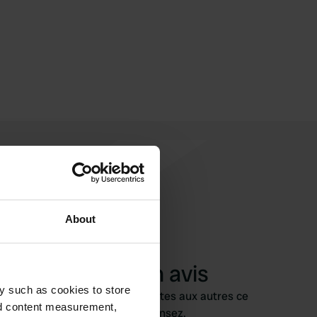
About
Ajouter un avis
y such as cookies to store
Vous êtes déjà venu ici ? Dites aux autres ce
nd content measurement,
que vous en pensez.