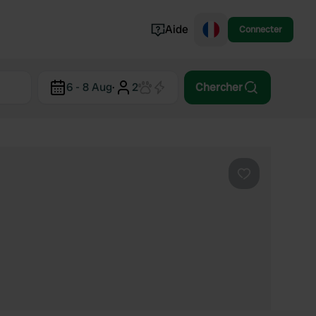
Aide
Connecter
Norvège
6 - 8 Aug
·
2
Chercher
Portugal
Danemark
Croatie
Voir tout...
Préféré