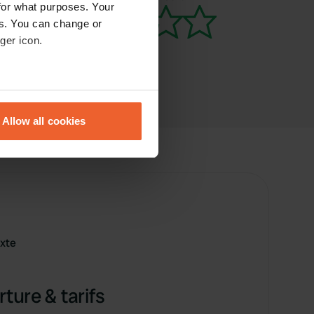
for what purposes. Your
es. You can change or
ger icon.
eral meters
Allow all cookies
ails section
.
se our traffic. We also share
ers who may combine it with
 services.
ixte
ture & tarifs