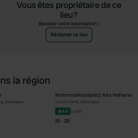
Vous êtes propriétaire de ce
lieu?
Boostez votre localisation !
Réclamer ce lieu
ns la région
e
Wohnmobilstellplatz Alte Hafnerei
g, Allemagne
5,2 km
•
Hardt, Allemagne
Préféré
Pré
4.4
5 avis
15 - 25