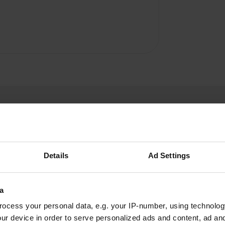
Details
Ad Settings
DU52
D
avr. 2025
a
Bon endroit pour passer la nuit. bon V/E.
ocess your personal data, e.g. your IP-number, using technolog
manque d'élimination des déchets
ur device in order to serve personalized ads and content, ad a