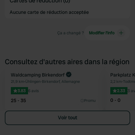
Cartes de réduction (0)
Aucune carte de réduction acceptée
Ça a changé ?
Modifier l’info
Consultez d'autres aires dans la région
Reserve maintenant
Waldcamping Birkendorf
Parkplatz K
Préféré
21,9 km
•
Ühlingen-Birkendorf, Allemagne
2,2 km
•
Todtmo
3.83
6 avis
2.33
3 av
0 - 0
25 - 35
Promu
Voir tout