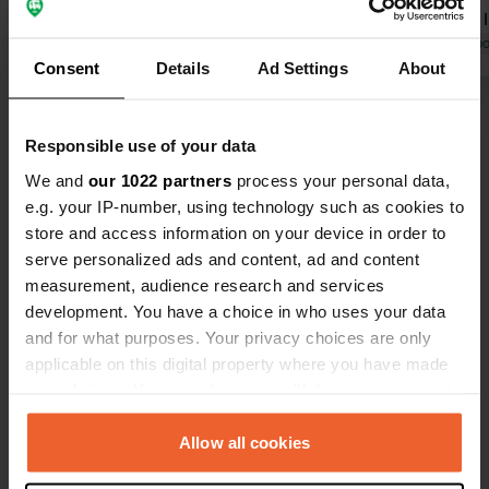
plus longtemps.
ni réponse. 
Traduit par Google
Afficher l'original
injoignables
Traduit par Go
Consent
Details
Ad Settings
About
soir, un mes
également c
Voir tous les 37 avis
l’avais menti
Responsible use of your data
passé tout l
une autre pl
We and
our 1022 partners
process your personal data,
Es-tu déjà venu ici ?
me garer dan
e.g. your IP-number, using technology such as cookies to
mais sans él
store and access information on your device in order to
son comble.
serve personalized ads and content, ad and content
measurement, audience research and services
development. You have a choice in who uses your data
and for what purposes. Your privacy choices are only
Contact
applicable on this digital property where you have made
your choices. You can change or withdraw your consent
Emplacement
any time from the Cookie Declaration or by clicking on
Jägermatt 4
Copie
the Privacy trigger icon.
Allow all cookies
79682, Todtmoos, Allemagne