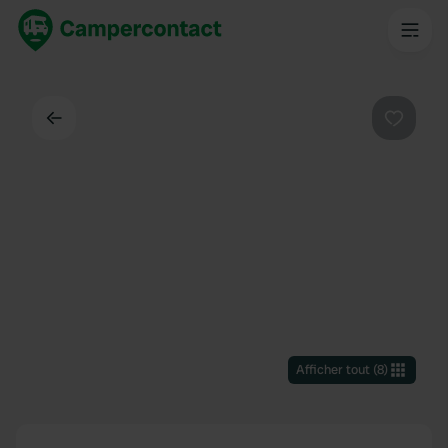
Dos
Préféré
Afficher tout
(
8
)