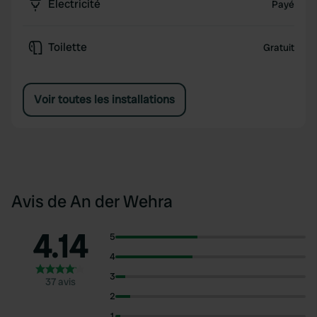
Électricité
Payé
Toilette
Gratuit
Voir toutes les installations
Avis de An der Wehra
4.14
5
4
3
37 avis
2
1