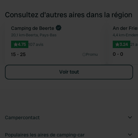
Consultez d'autres aires dans la région
Camping de Beerte
An der Fri
Préféré
20,1 km
•
Beerta, Pays-Bas
4,4 km
•
Emden,
4.75
107 avis
3.24
21 a
0 - 0
15 - 25
Promu
Voir tout
Campercontact
Populaires les aires de camping-car