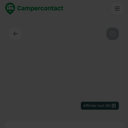
Dos
Préféré
Afficher tout
(
41
)