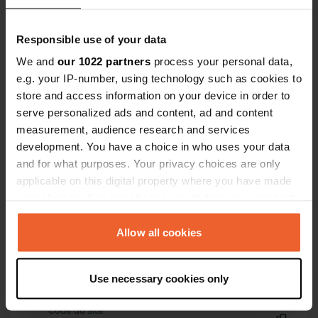
Es-tu déjà venu ici ?
Responsible use of your data
We and
our 1022 partners
process your personal data,
e.g. your IP-number, using technology such as cookies to
store and access information on your device in order to
serve personalized ads and content, ad and content
Contact
measurement, audience research and services
development. You have a choice in who uses your data
and for what purposes. Your privacy choices are only
Emplacement
applicable on this digital property where you have made
Am Jachthafen
Copie
your choices. You can change or withdraw your consent
26723, Emden, Allemagne
any time from the Cookie Declaration or by clicking on
Coordonnées
the Privacy trigger icon.
Allow all cookies
53° 20' 15" N 7° 11' 1" E
If you allow, we would also like to:
Copie
53.33758 7.18362
Use necessary cookies only
Collect information about your geographical location
Copie
which can be accurate to within several meters
Code du site