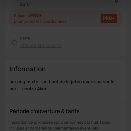
Identify your device by actively scanning it for
2616
Copie
specific characteristics (fingerprinting)
PRO+
Passer à
Find out more about how your personal data is processed
PRO+
pour toutes les coordonnées
and set your preferences in the
details section
.
We use cookies to personalise content and ads, to
Carte
provide social media features and to analyse our traffic.
Afficher sur la carte
We also share information about your use of our site with
our social media, advertising and analytics partners who
may combine it with other information that you’ve
Information
provided to them or that they’ve collected from your use
of their services.
parking mixte - au bout de la jetée avec vue sur le
port - centre 4km
Période d'ouverture & tarifs
Indication de prix basée sur 2 personnes par nuit, taxes
incluses et hors frais supplémentaires éventuels.