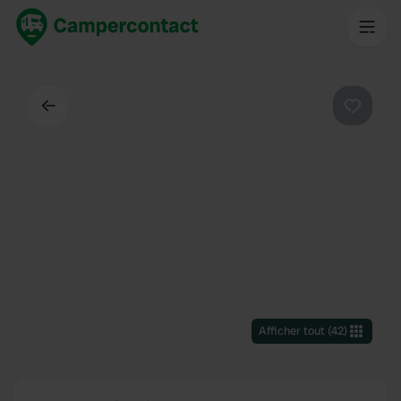
Dos
Préféré
Afficher tout
(
42
)