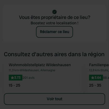
Vous êtes propriétaire de ce lieu?
Boostez votre localisation !
Réclamer ce lieu
Consultez d'autres aires dans la région
Wohnmobilstellplatz Wildeshausen
Familienpar
Préféré
11,3 km
•
Wildeshausen, Allemagne
12,8 km
•
Stuhr
3.73
201 avis
3.64
88 a
15 - 25
25 - 35
Voir tout