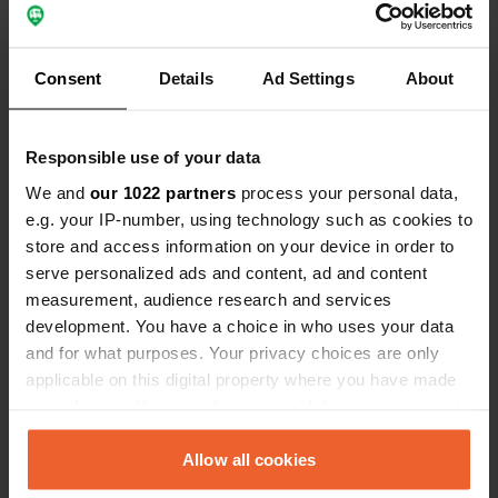
L'endroit semble assez populaire, à
en juger par le nombre de campeurs.
Traduit par Google
Afficher l'original
C'est parfois très calme ; on entend
Consent
Details
Ad Settings
About
juste une voiture la nuit.
Voir tous les 119 avis
Responsible use of your data
Es-tu déjà venu ici ?
We and
our 1022 partners
process your personal data,
e.g. your IP-number, using technology such as cookies to
store and access information on your device in order to
serve personalized ads and content, ad and content
measurement, audience research and services
development. You have a choice in who uses your data
Contact
and for what purposes. Your privacy choices are only
applicable on this digital property where you have made
your choices. You can change or withdraw your consent
Emplacement
any time from the Cookie Declaration or by clicking on
Tielingskamp
Copie
the Privacy trigger icon.
Allow all cookies
27243, Harpstedt, Allemagne