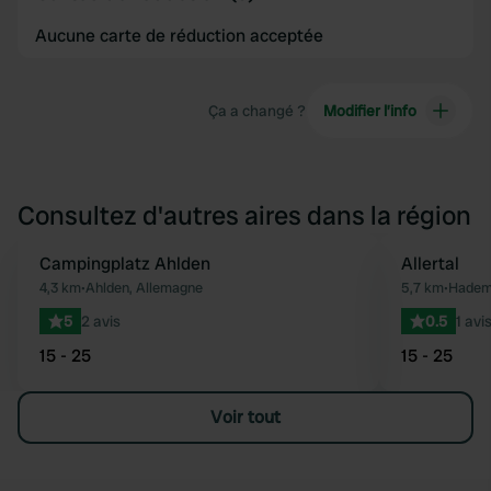
Aucune carte de réduction acceptée
Ça a changé ?
Modifier l’info
Consultez d'autres aires dans la région
Campingplatz Ahlden
Allertal
Préféré
4,3 km
•
Ahlden, Allemagne
5,7 km
•
Hadems
5
2 avis
0.5
1 avi
15 - 25
15 - 25
Voir tout