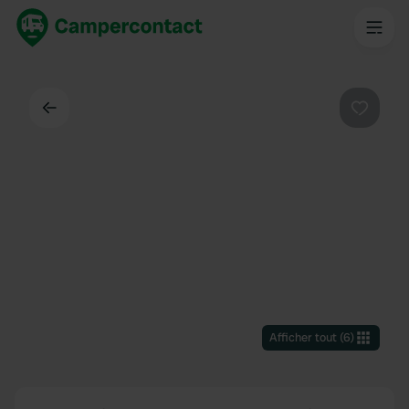
Dos
Préféré
Afficher tout
(
6
)