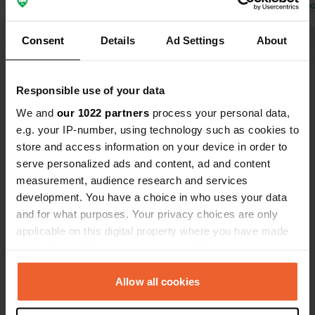
du parc!
Traduit par Go
Traduit par Google
Afficher l'original
Consent
Details
Ad Settings
About
Voir tous les 5 avis
Responsible use of your data
We and
our 1022 partners
Es-tu déjà venu ici ?
process your personal data,
e.g. your IP-number, using technology such as cookies to
store and access information on your device in order to
serve personalized ads and content, ad and content
measurement, audience research and services
development. You have a choice in who uses your data
and for what purposes. Your privacy choices are only
Contact
applicable on this digital property where you have made
your choices. You can change or withdraw your consent
Emplacement
any time from the Cookie Declaration or by clicking on
Am Safaripark 1
Copie
the Privacy trigger icon.
Allow all cookies
29693, Hodenhagen, Allemagne
If you allow, we would also like to: