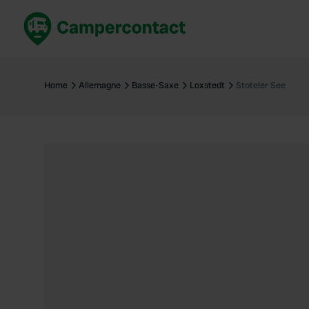
Réservez maintenant
Les meil
France
France
Home
Allemagne
Basse-Saxe
Loxstedt
Stoteler See
Italie
Italie
Espagne
Espagne
Allemagne
Allemagn
Voir tout...
Pays-Bas