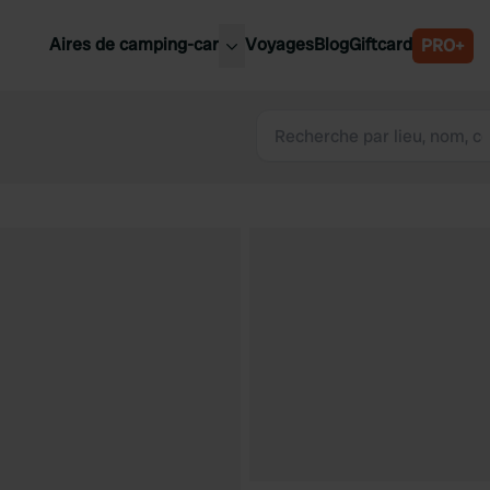
Aires de camping-car
Voyages
Blog
Giftcard
PRO+
leures aires de camping-car
Belgique
Slovénie
Autriche
Suède
e
Suisse