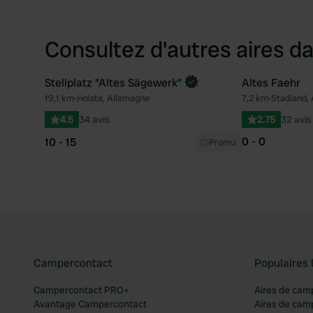
Consultez d'autres aires da
Stellplatz "Altes Sägewerk"
Altes Faehr
Reserve maintenant
19,1 km
•
Holste, Allemagne
7,2 km
•
Stadland,
Préféré
4.5
34 avis
2.75
32 avis
0 - 0
10 - 15
Promu
Campercontact
Populaires 
Campercontact PRO+
Aires de cam
Avantage Campercontact
Aires de cam