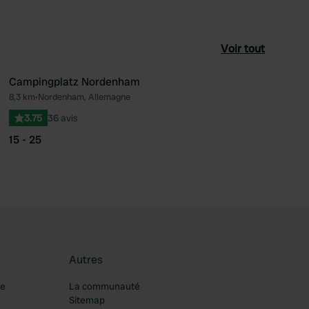
Voir tout
Campingplatz Nordenham
8,3 km
•
Nordenham, Allemagne
féré
Préféré
3.75
36 avis
15 - 25
Autres
re
La communauté
Sitemap