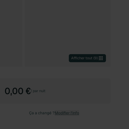
Afficher tout
(
9
)
0,00 €
/
par nuit
Ça a changé ?
Modifier l’info