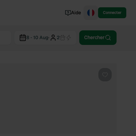
Aide
Connecter
Norvège
8 - 10 Aug
·
2
Chercher
Portugal
Danemark
Croatie
Voir tout...
Préféré