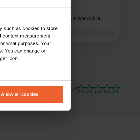
S
juil. 2024
Tout comme d'habitude. gratuit. Merci à la
communauté
y such as cookies to store
Traduit par Google
Afficher l'original
nd content measurement,
for what purposes. Your
es. You can change or
ger icon.
eral meters
Es-tu déjà venu ici ?
Allow all cookies
ails section
.
se our traffic. We also share
ers who may combine it with
 services.