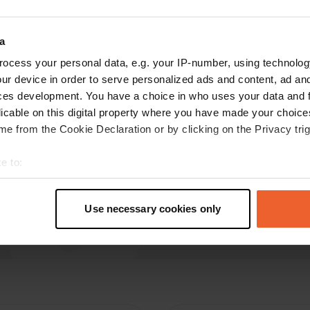
p
mai 2025
Emplacement de camping-car très accessible.
a
beaucoup d'espace, j'étais là avec 4 autres
ocess your personal data, e.g. your IP-number, using technolog
campeurs. Pas d'installations, mais nous
ur device in order to serve personalized ads and content, ad a
sommes autonomes et gratuits !! Nuit calme et
ces development. You have a choice in who uses your data and 
vous serez de retour sur l'autoroute en un rien
licable on this digital property where you have made your choic
de temps. Pour une nuit en transit ce sont les
lire la suite
e from the Cookie Declaration or by clicking on the Privacy trig
endroits parfaits !!
Traduit par Google
Afficher l'original
e to:
t your geographical location which can be accurate to within sev
tively scanning it for specific characteristics (fingerprinting)
Use necessary cookies only
 personal data is processed and set your preferences in the
det
e content and ads, to provide social media features and to analy
 our site with our social media, advertising and analytics partn
 provided to them or that they’ve collected from your use of their