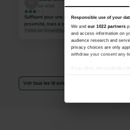
M
juil. 2026
Suffisant pour une nuit de passage. Autoroute à
Responsible use of your dat
proximité, mais à peine audible. Aucun service.
We and
our 1022 partners
pr
Traduit par Google
Afficher l'original
and access information on yo
audience research and servi
privacy choices are only app
withdraw your consent any tim
If you allow, we would also lik
Collect information abou
Voir tous les 18 avis
Identify your device by ac
Find out more about how your
We use cookies to personalis
information about your use of
other information that you’ve