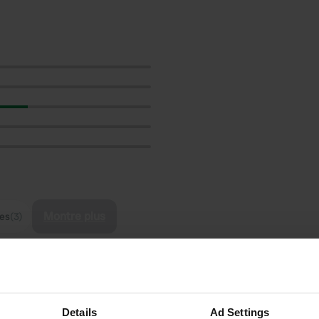
Montre plus
res
(3)
les avis
Details
Ad Settings
paul5266