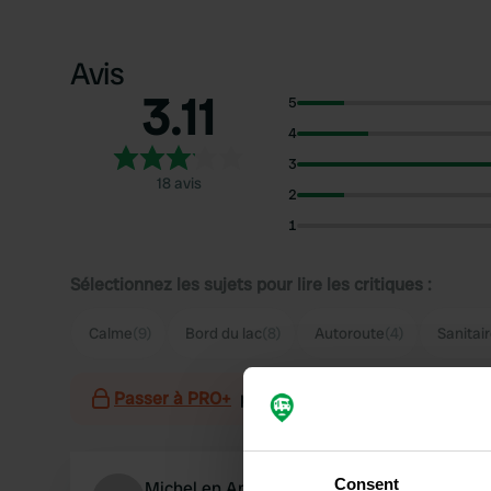
Avis
3.11
5
4
3
18 avis
2
1
Sélectionnez les sujets pour lire les critiques :
Calme
(9)
Bord du lac
(8)
Autoroute
(4)
Sanitai
Passer à PRO+
pour l'utilisation des filtres sur 
Consent
Michel en Anna