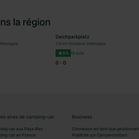
ns la région
Deichparkplatz
 Allemagne
7,6 km
•
Stadland, Allemagne
Préféré
Pré
3.5
10 avis
0 - 0
les aires de camping-car
Business
ping-car aux Pays-Bas
Connexion en tant que gestionnai
ping-car en France
Publicité sur Campercontact