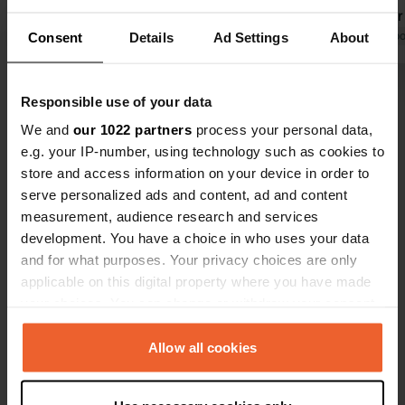
Traduit par Google
Afficher l'original
de bavarder
environs son
Traduit par Go
Consent
Details
Ad Settings
About
avec un chi
baigner rap
Voir tous les 25 avis
Responsible use of your data
rivière. Et e
sympa. Bref
We and
our 1022 partners
process your personal data,
absolument 
e.g. your IP-number, using technology such as cookies to
Es-tu déjà venu ici ?
havre de pai
store and access information on your device in order to
serve personalized ads and content, ad and content
measurement, audience research and services
development. You have a choice in who uses your data
and for what purposes. Your privacy choices are only
applicable on this digital property where you have made
Contact
your choices. You can change or withdraw your consent
any time from the Cookie Declaration or by clicking on
Emplacement
the Privacy trigger icon.
Allow all cookies
Helvesieker Weg 71
Copie
27383, Scheeßel, Allemagne
If you allow, we would also like to: