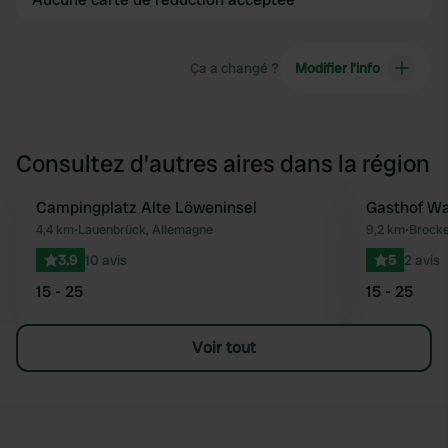
Ça a changé ?
Modifier l’info
Consultez d'autres aires dans la région
Campingplatz Alte Löweninsel
Gasthof W
Préféré
4,4 km
•
Lauenbrück, Allemagne
9,2 km
•
Brocke
3.9
10 avis
5
2 avis
15 - 25
15 - 25
Voir tout