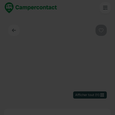
Dos
Préféré
Afficher tout
(
11
)