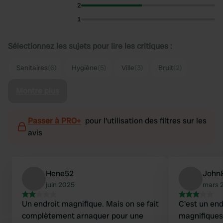
2
1
Sélectionnez les sujets pour lire les critiques :
Sanitaires
(6)
Hygiène
(5)
Ville
(3)
Bruit
(2)
Montre plus
Passer à PRO+
pour l'utilisation des filtres sur les
avis
Hene52
John
juin 2025
mars 
Un endroit magnifique. Mais on se fait
C'est un endr
complètement arnaquer pour une
magnifiques