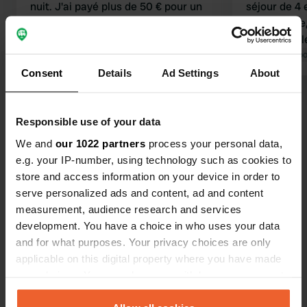
nuit. J'ai payé plus de 50 € pour un
séjour de 4
van et deux personnes ! Pour ce que
être utilisé
c'est, seule la Croatie est plus chère !
heure suppl
Traduit par Google
Afficher l'original
les thermes
Traduit par Go
la promenad
Consent
Details
Ad Settings
About
Voir tous les 11 avis
Responsible use of your data
Es-tu déjà venu ici ?
We and
our 1022 partners
process your personal data,
e.g. your IP-number, using technology such as cookies to
store and access information on your device in order to
serve personalized ads and content, ad and content
measurement, audience research and services
development. You have a choice in who uses your data
and for what purposes. Your privacy choices are only
Contact
applicable on this digital property where you have made
your choices. You can change or withdraw your consent
Emplacement
any time from the Cookie Declaration or by clicking on
Euerdorfer Straße 1
Copie