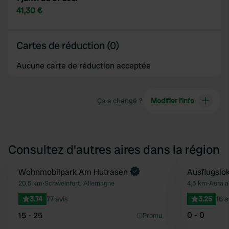
41,30 €
Cartes de réduction (0)
Aucune carte de réduction acceptée
Ça a changé ?
Modifier l’info
Consultez d'autres aires dans la région
Reserve maintenant
Wohnmobilpark Am Hutrasen
Ausflugslo
Préféré
20,5 km
•
Schweinfurt, Allemagne
4,5 km
•
Aura a
3.74
77 avis
3.25
16 a
0 - 0
15 - 25
Promu