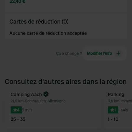
32,40 €
Cartes de réduction (0)
Aucune carte de réduction acceptée
Ça a changé ?
Modifier l’info
Consultez d'autres aires dans la région
Reserve maintenant
Camping Aach
Parking
Préféré
21,5 km
•
Oberstaufen, Allemagne
3,5 km
•
Immens
4
5 avis
1
1 avis
25 - 35
1 - 10