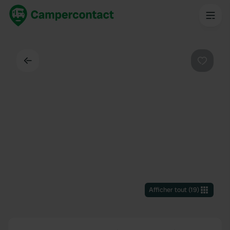
Dos
Préféré
Afficher tout
(
19
)