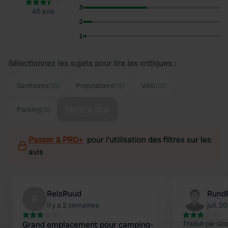
3
43 avis
2
1
Sélectionnez les sujets pour lire les critiques :
Sanitaires
(19)
Propriétaire
(15)
Vélo
(10)
Montre plus
Parking
(9)
Passer à PRO+
pour l'utilisation des filtres sur les
avis
ReisRuud
Rund
R
Il y a 2 semaines
juil. 2
Grand emplacement pour camping-
Traduit par Go