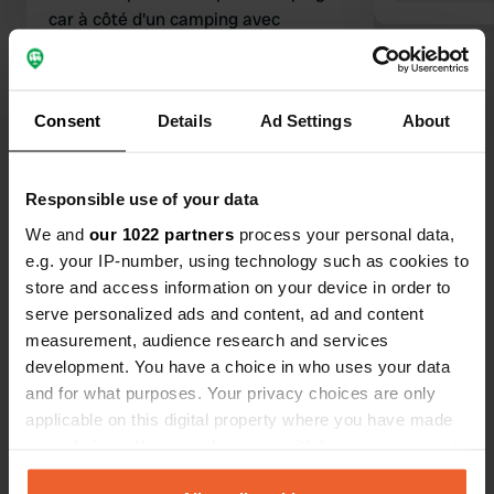
car à côté d'un camping avec
emplacements fixes. Nous y avons
séjourné deux fois pour une nuit : une
fois à 28,50 € et la nuit suivante à
Consent
Details
Ad Settings
About
24,90 €. Douches et toilettes : la clé
Traduit par Google
Afficher l'original
coûte 3 € par personne. Il faut
compter 2 € pour vider les toilettes.
Voir tous les 43 avis
Responsible use of your data
L'eau est interdite dans la cuisine,
mais elle est disponible aux
We and
our 1022 partners
process your personal data,
sanitaires pour 1 €. Le Wi-Fi est à 1 €
e.g. your IP-number, using technology such as cookies to
Es-tu déjà venu ici ?
de l'heure. Au final, le prix est un peu
store and access information on your device in order to
élevé pour cet emplacement, mais
serve personalized ads and content, ad and content
c'est vous qui voyez. En revanche, un
measurement, audience research and services
espace vaisselle bien équipé avec
development. You have a choice in who uses your data
eau chaude est à disposition !
and for what purposes. Your privacy choices are only
applicable on this digital property where you have made
Contact
your choices. You can change or withdraw your consent
any time from the Cookie Declaration or by clicking on
Emplacement