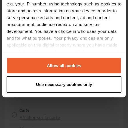
e.g. your IP-number, using technology such as cookies to
store and access information on your device in order to
Emplacement
serve personalized ads and content, ad and content
Westerhart 1B
Copie
measurement, audience research and services
87740, Buxheim, Allemagne
development. You have a choice in who uses your data
and for what purposes. Your privacy choices are only
Coordonnées
applicable on this digital property where you have made
47° 57' 58" N 10° 7' 10" E
your choices. You can change or withdraw your consent
Copie
47.96624212 10.11934236
any time from the Cookie Declaration or by clicking on
Copie
the Privacy trigger icon.
Allow all cookies
Code du site
159405
If you allow, we would also like to:
Copie
Use necessary cookies only
Collect information about your geographical location
PRO+
Passer à
PRO+
which can be accurate to within several meters
pour toutes les coordonnées
Identify your device by actively scanning it for
specific characteristics (fingerprinting)
Carte
Find out more about how your personal data is processed
Afficher sur la carte
and set your preferences in the
details section
.