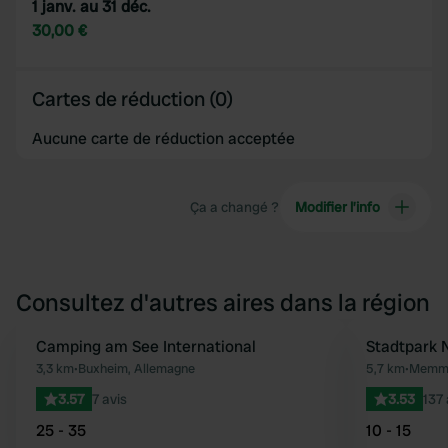
1 janv. au 31 déc.
30,00 €
Cartes de réduction (0)
Aucune carte de réduction acceptée
Ça a changé ?
Modifier l’info
Consultez d'autres aires dans la région
Camping am See International
Stadtpark 
Préféré
3,3 km
•
Buxheim, Allemagne
5,7 km
•
Memmi
3.57
7 avis
3.53
137 
25 - 35
10 - 15