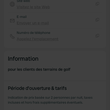
Site web
Visitez le site Web
We use cookies to personalise content and ads, to
Copie
provide social media features and to analyse our traffic.
E-mail
We also share information about your use of our site with
Envoyer un e-mail
our social media, advertising and analytics partners who
Copie
may combine it with other information that you’ve
Numéro de téléphone
provided to them or that they’ve collected from your use
Appelez l'emplacement
Copie
of their services.
Information
pour les clients des terrains de golf
Période d'ouverture & tarifs
Indication de prix basée sur 2 personnes par nuit, taxes
incluses et hors frais supplémentaires éventuels.