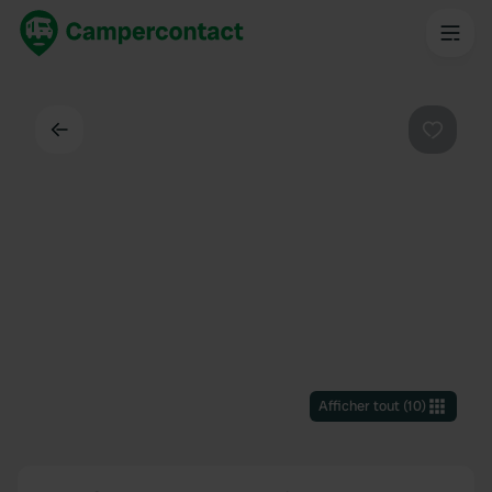
Dos
Préféré
Afficher tout
(
10
)