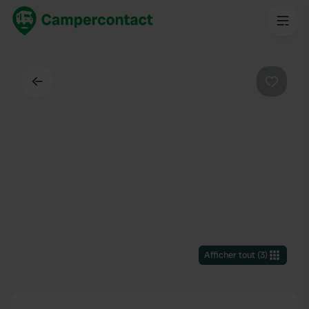
Dos
Préféré
Afficher tout
(
3
)