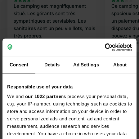
Le camping est magnifiquement
Ce camping
situé. Les gérants sont très
spacieux est
sympathiques et serviables. Les
un paiement
sanitaires sont un peu vieillots, mais
disposez d'une
très propres.
pouvez y nag
Traduit par Google
Afficher l'original
nautique. Le directeur est
Traduit par Go
sympathique 
pouls de tous
Consent
Details
Ad Settings
About
Malheureuse
ouvert que l
supermarché 
Responsible use of your data
sanitaires s
Contact
proximité se
We and
our 1022 partners
process your personal data,
l'arc 3D ave
e.g. your IP-number, using technology such as cookies to
Emplacement
store and access information on your device in order to
Schloßstraße 42
Copie
serve personalized ads and content, ad and content
97903, Collenberg, Allemagne
measurement, audience research and services
Coordonnées
development. You have a choice in who uses your data