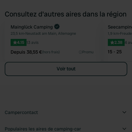
Consultez d'autres aires dans la région
Reserve maintenant
Mainglück Camping
Seecampin
Préféré
23,5 km
•
Neustadt am Main, Allemagne
1,9 km
•
Freude
4.15
13 avis
2.38
4 av
15 - 25
Depuis 38,55 €
(hors frais)
Promu
Voir tout
Campercontact
Populaires les aires de camping-car