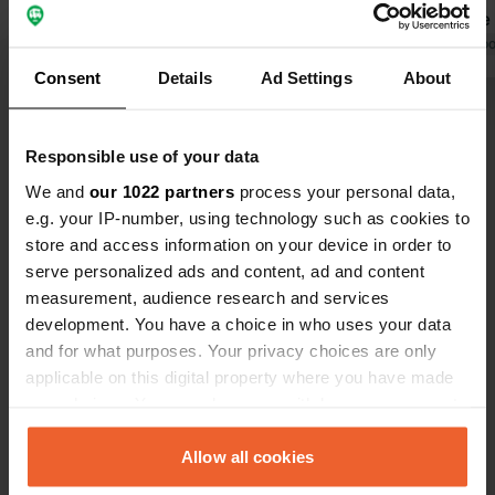
raisonnable (
excellent ra
Traduit par Go
petite plage
Consent
Details
Ad Settings
About
compte plus
Voir tous les 40 avis
restaurants 
Le glacier e
Responsible use of your data
les jours sa
Es-tu déjà venu ici ?
We and
our 1022 partners
process your personal data,
retournerons
e.g. your IP-number, using technology such as cookies to
repassons da
store and access information on your device in order to
serve personalized ads and content, ad and content
measurement, audience research and services
development. You have a choice in who uses your data
Contact
and for what purposes. Your privacy choices are only
applicable on this digital property where you have made
your choices. You can change or withdraw your consent
Emplacement
any time from the Cookie Declaration or by clicking on
Fährstraße
Copie
the Privacy trigger icon.
Allow all cookies
63839, Kleinwallstadt, Allemagne