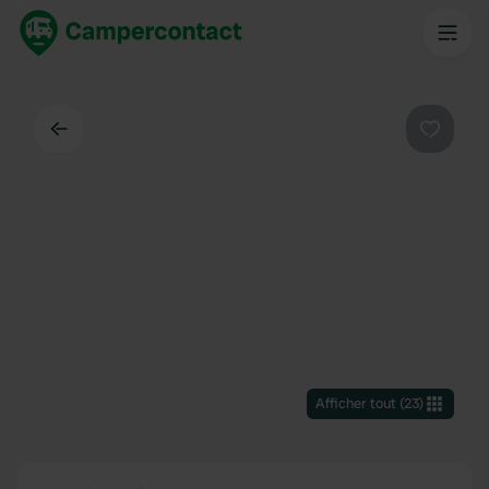
Dos
Préféré
Afficher tout
(
23
)