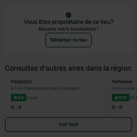
Vous êtes propriétaire de ce lieu?
Boostez votre localisation !
Réclamer ce lieu
Consultez d'autres aires dans la région
Festplatz
Hofwiese
Préféré
4,7 km
•
Obernburg am Main, Allemagne
4,8 km
•
Leider
3.6
5 avis
3.92
43 a
0 - 0
0 - 0
Voir tout