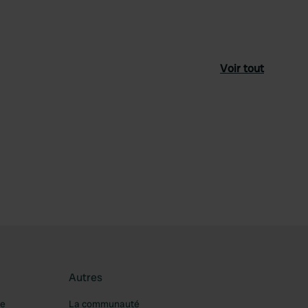
Voir tout
féré
Autres
re
La communauté