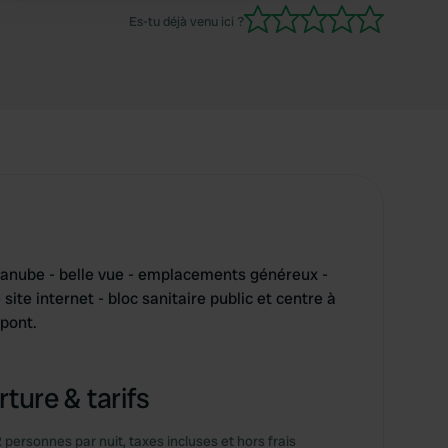
restaurants, cafés et glaciers, est à quelques
Es-tu déjà venu ici ?
mètres. Nous n'avons pas utilisé les toilettes.
Danube - belle vue - emplacements généreux -
 site internet - bloc sanitaire public et centre à
 pont.
ture & tarifs
2 personnes par nuit, taxes incluses et hors frais