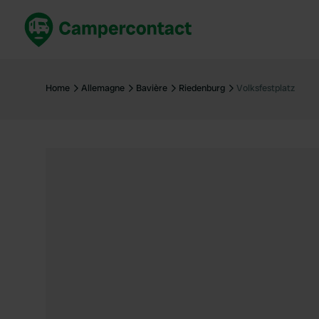
Réservez maintenant
Les meil
France
France
Home
Allemagne
Bavière
Riedenburg
Volksfestplatz
Italie
Italie
Espagne
Espagne
Allemagne
Allemagn
Voir tout...
Pays-Bas