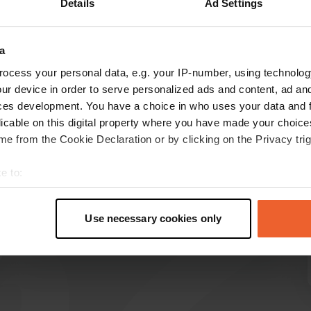
Details
Ad Settings
Montre plus
ieux
(10)
a
les avis
ocess your personal data, e.g. your IP-number, using technolog
ur device in order to serve personalized ads and content, ad a
ces development. You have a choice in who uses your data and 
licable on this digital property where you have made your choic
Stefanus
S
e from the Cookie Declaration or by clicking on the Privacy trig
nov. 2025
Nous avons passé quelques jours merveilleux ici
e to:
et avons fait du vélo le long du Danube et du
t your geographical location which can be accurate to within sev
canal d'Altmünster. Les toilettes étaient
tively scanning it for specific characteristics (fingerprinting)
ouvertes en journée.
Use necessary cookies only
 personal data is processed and set your preferences in the
det
Traduit par Google
Afficher l'original
e content and ads, to provide social media features and to analy
 our site with our social media, advertising and analytics partn
 provided to them or that they’ve collected from your use of their