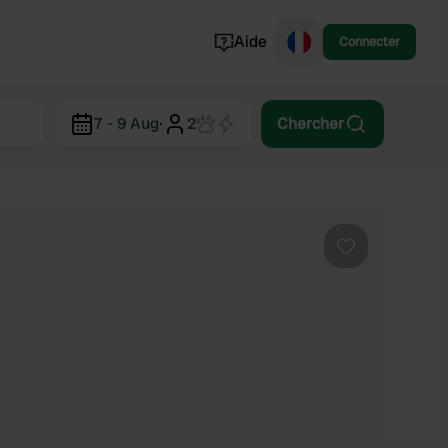
Aide
Connecter
Norvège
7 - 9 Aug
·
2
Chercher
Portugal
Danemark
Croatie
Voir tout...
Préféré