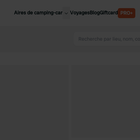
Aires de camping-car
Voyages
Blog
Giftcard
PRO+
leures aires de camping-car
Belgique
Slovénie
Autriche
Suède
e
Suisse