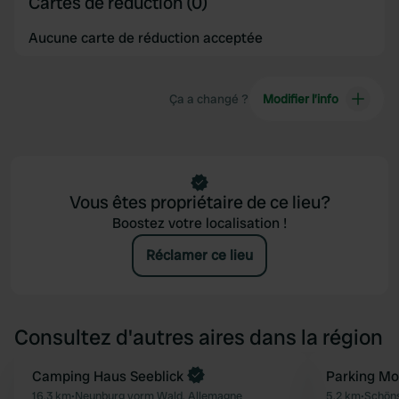
Cartes de réduction (0)
Aucune carte de réduction acceptée
Ça a changé ?
Modifier l’info
Vous êtes propriétaire de ce lieu?
Boostez votre localisation !
Réclamer ce lieu
Consultez d'autres aires dans la région
Reserve maintenant
Camping Haus Seeblick
Parking M
Préféré
16,3 km
•
Neunburg vorm Wald, Allemagne
5,2 km
•
Schöns