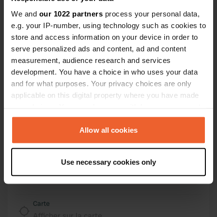
Contact
We and
our 1022 partners
process your personal data,
e.g. your IP-number, using technology such as cookies to
store and access information on your device in order to
Emplacement
serve personalized ads and content, ad and content
Schönseer Straße
Copie
measurement, audience research and services
92526, Schönsee, Allemagne
development. You have a choice in who uses your data
Coordonnées
and for what purposes. Your privacy choices are only
applicable on this digital property where you have made
49° 28' 34" N 12° 30' 21" E
Copie
your choices. You can change or withdraw your consent
49.47624 12.5058
any time from the Cookie Declaration or by clicking on
Copie
the Privacy trigger icon.
Allow all cookies
Code du site
3329
Copie
If you allow, we would also like to:
Use necessary cookies only
PRO+
Passer à
Collect information about your geographical location
PRO+
pour toutes les coordonnées
which can be accurate to within several meters
Identify your device by actively scanning it for
specific characteristics (fingerprinting)
Carte
Find out more about how your personal data is processed
Afficher sur la carte