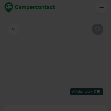
Dos
Préféré
Afficher tout
(
14
)