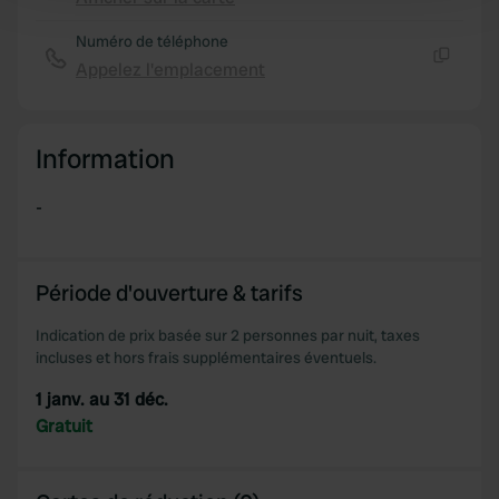
and set your preferences in the
details section
.
Numéro de téléphone
Appelez l'emplacement
We use cookies to personalise content and ads, to
Copie
provide social media features and to analyse our traffic.
We also share information about your use of our site with
Information
our social media, advertising and analytics partners who
may combine it with other information that you’ve
-
provided to them or that they’ve collected from your use
of their services.
Période d'ouverture & tarifs
Indication de prix basée sur 2 personnes par nuit, taxes
incluses et hors frais supplémentaires éventuels.
1 janv. au 31 déc.
Gratuit