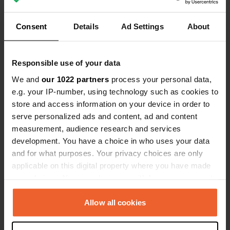
Consent
Details
Ad Settings
About
Es-tu déjà venu ici ?
Responsible use of your data
We and
our 1022 partners
process your personal data,
e.g. your IP-number, using technology such as cookies to
store and access information on your device in order to
Contact
serve personalized ads and content, ad and content
measurement, audience research and services
Emplacement
development. You have a choice in who uses your data
Theodor-Heuss-Allee 15
Copie
and for what purposes. Your privacy choices are only
28215, Brême, Allemagne
applicable on this digital property where you have made
your choices. You can change or withdraw your consent
Coordonnées
any time from the Cookie Declaration or by clicking on
53° 5' 12" N 8° 48' 44" E
the Privacy trigger icon.
Allow all cookies
Copie
53.08662 8.81233
Copie
If you allow, we would also like to: