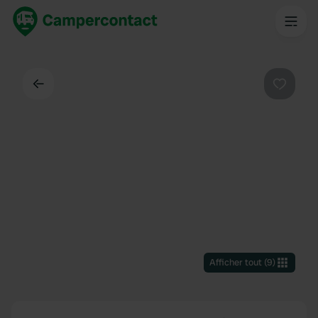
Dos
Préféré
Afficher tout
(
9
)