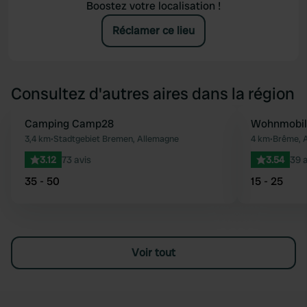
Boostez votre localisation !
Réclamer ce lieu
Consultez d'autres aires dans la région
Camping Camp28
Wohnmobil
Préféré
3,4 km
•
Stadtgebiet Bremen, Allemagne
4 km
•
Brême, 
3.12
73 avis
3.54
39 a
35 - 50
15 - 25
Voir tout