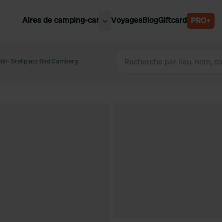
Aires de camping-car
Voyages
Blog
Giftcard
PRO+
leures aires de camping-car
Belgique
il- Stellplatz Bad Camberg
Slovénie
Autriche
Suède
e
Suisse