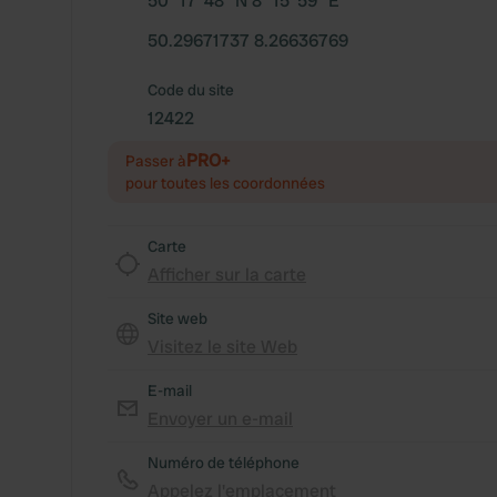
50° 17' 48" N 8° 15' 59" E
50.29671737 8.26636769
Code du site
12422
PRO+
Passer à
pour toutes les coordonnées
Carte
Afficher sur la carte
Site web
Visitez le site Web
E-mail
Envoyer un e-mail
Numéro de téléphone
Appelez l'emplacement