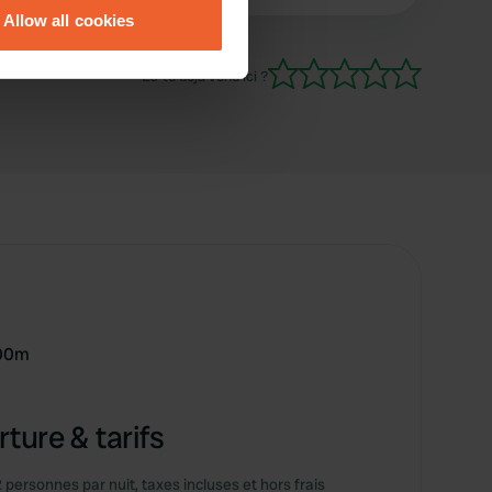
Allow all cookies
ails section
.
Es-tu déjà venu ici ?
se our traffic. We also share
ers who may combine it with
 services.
500m
ture & tarifs
2 personnes par nuit, taxes incluses et hors frais