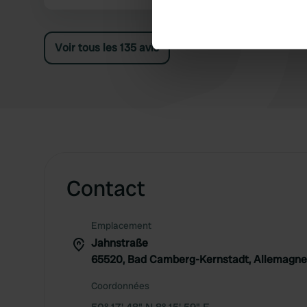
Identify your device by ac
étoiles car le camping lui-même et ses
alentours sont assez désordonnés ; peu
Find out more about how your
invitants pour s'y attarder (même si ce n'est pas
Voir tous les 135 avis
le but recherché). La signalétique du camping
We use cookies to personalis
était bonne.
information about your use of
other information that you’ve
Contact
Emplacement
Jahnstraße
65520, Bad Camberg-Kernstadt, Allemagne
Coordonnées