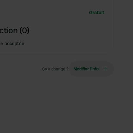
Gratuit
ction (0)
on acceptée
Ça a changé ?
Modifier l’info