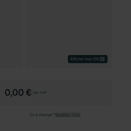
Afficher tout
(
29
)
0,00 €
/
par nuit
Ça a changé ?
Modifier l’info