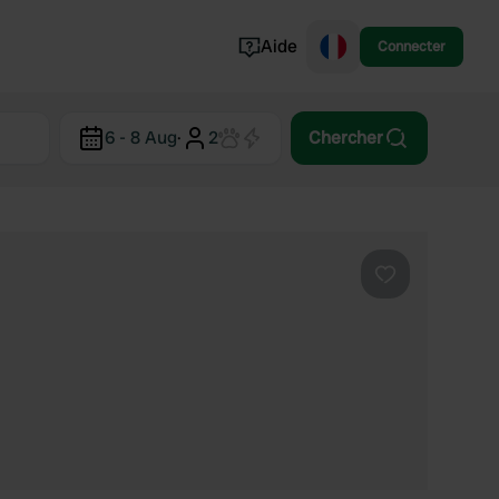
Aide
Connecter
Norvège
6 - 8 Aug
·
2
Chercher
Portugal
Danemark
Croatie
Voir tout...
Préféré