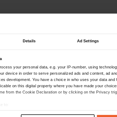
Montre plus
18)
les avis
Details
Ad Settings
a
LunaVero
L
juil. 2026
ocess your personal data, e.g. your IP-number, using technolog
ur device in order to serve personalized ads and content, ad a
Emplacement idéal dans le village, avec une
ces development. You have a choice in who uses your data and 
boulangerie à quelques minutes à pied. Suivez
licable on this digital property where you have made your choic
le panneau P1 ; l’emplacement pour camping-
e from the Cookie Declaration or by clicking on the Privacy trig
cars se trouve ici. Environnement calme. Séjour
possible jusqu’à trois nuits. Si vous êtes de
e to:
passage, c’est un endroit charmant pour faire
lire la suite
t your geographical location which can be accurate to within sev
une halte.
Traduit par Google
Afficher l'original