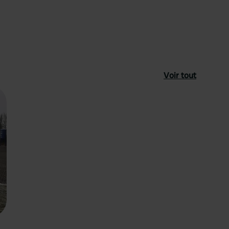
Voir tout
féré