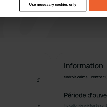
tively scanning it for specific characteristics (fingerprinting)
Use necessary cookies only
 personal data is processed and set your preferences in the
det
e content and ads, to provide social media features and to analy
 our site with our social media, advertising and analytics partn
 provided to them or that they’ve collected from your use of their
Information
endroit calme - centre 
Copie
Période d'ouver
Indication de prix basée sur 