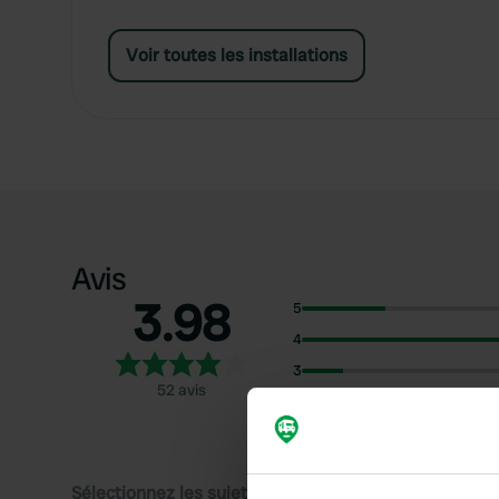
Voir toutes les installations
Avis
3.98
5
4
3
52 avis
2
1
Sélectionnez les sujets pour lire les critiques :