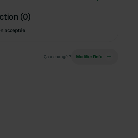
ction (0)
on acceptée
Ça a changé ?
Modifier l’info