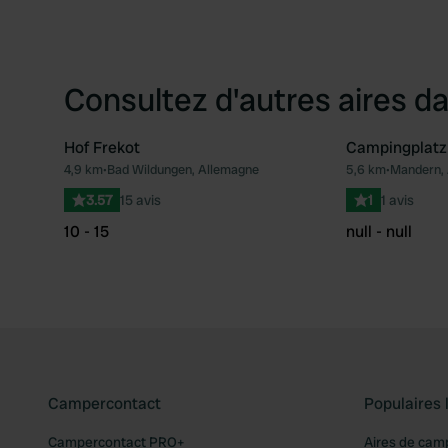
Consultez d'autres aires da
Hof Frekot
Campingplatz 
4,9 km
•
Bad Wildungen, Allemagne
5,6 km
•
Mandern,
Préféré
3.57
15 avis
1
1 avis
10 - 15
null - null
Campercontact
Populaires 
Campercontact PRO+
Aires de cam