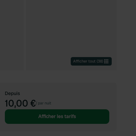
Afficher tout
(
38
)
Depuis
10,00 €
/
par nuit
Afficher les tarifs