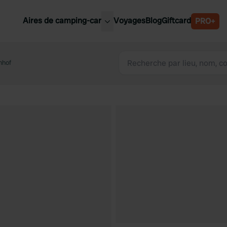
Aires de camping-car
Voyages
Blog
Giftcard
PRO+
leures aires de camping-car
Belgique
nhof
Slovénie
Autriche
Suède
e
Suisse