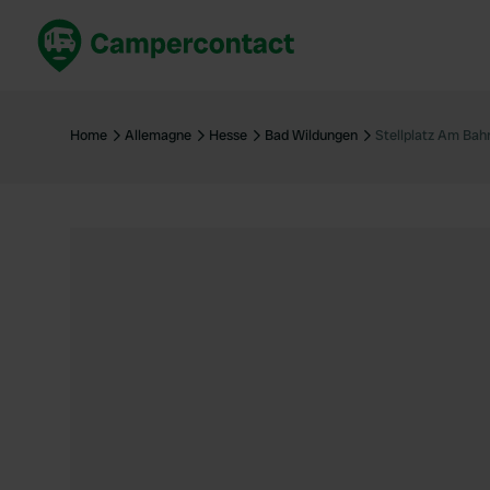
Réservez maintenant
Les meil
France
France
Home
Allemagne
Hesse
Bad Wildungen
Stellplatz Am Bah
Italie
Italie
Espagne
Espagne
Allemagne
Allemagn
Voir tout...
Pays-Bas