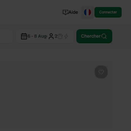
Aide
Connecter
Norvège
6 - 8 Aug
·
2
Chercher
Portugal
Danemark
Croatie
Voir tout...
Préféré