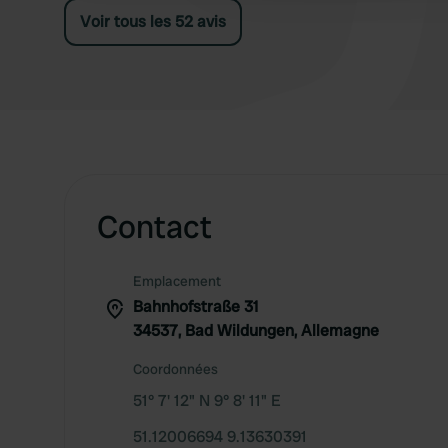
Voir tous les 52 avis
Contact
Emplacement
Bahnhofstraße 31
34537, Bad Wildungen, Allemagne
Coordonnées
51° 7' 12" N 9° 8' 11" E
51.12006694 9.13630391