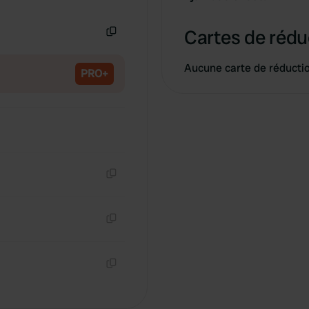
Copie
Cartes de rédu
Copie
Aucune carte de réducti
PRO+
Copie
Copie
Copie