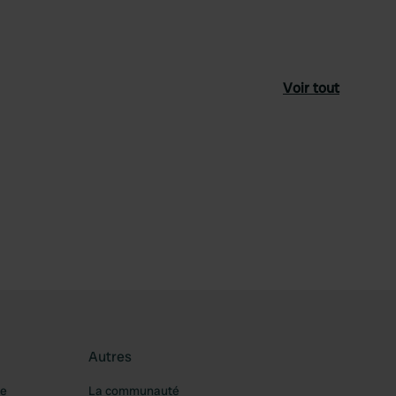
Voir tout
féré
Autres
re
La communauté