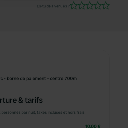
Aldi est juste au coin de la rue. C'est vendredi
Es-tu déjà venu ici ?
soir, et le restaurant s'est vite rempli.
c - borne de paiement - centre 700m
ture & tarifs
2 personnes par nuit, taxes incluses et hors frais
10,00 €