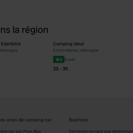
ns la région
Ederblick
Camping Ideal
 Allemagne
5,9 km
•
Mehlen, Allemagne
Préféré
Pré
4
4 avis
25 - 35
les aires de camping-car
Business
ping-car aux Pays-Bas
Connexion en tant que gestionnai