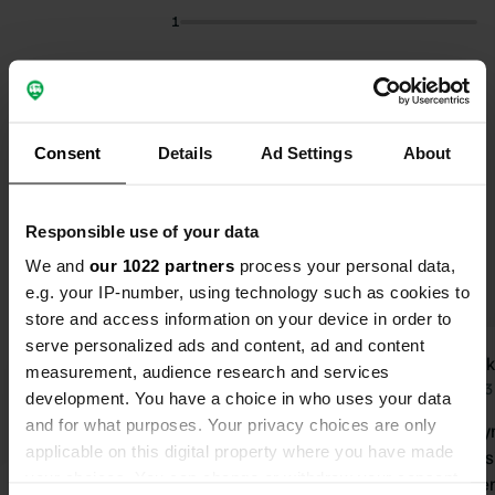
1
Sélectionnez les sujets pour lire les critiques :
Propriétaire
(23)
Sanitaires
(19)
Calme
(10)
Consent
Details
Ad Settings
About
Montre plus
Nature
(9)
Responsible use of your data
Passer à PRO+
pour l'utilisation des filtres sur les
We and
our 1022 partners
process your personal data,
avis
e.g. your IP-number, using technology such as cookies to
store and access information on your device in order to
serve personalized ads and content, ad and content
user722387102
Dinek
measurement, audience research and services
u
D
Hier
Il y a
development. You have a choice in who uses your data
and for what purposes. Your privacy choices are only
Endroit original, accueil chaleureux et
Camping sym
applicable on this digital property where you have made
cadre magnifique ! Nous étions de
est, même si
your choices. You can change or withdraw your consent
passage, mais nous serions ravis de
brosse à den