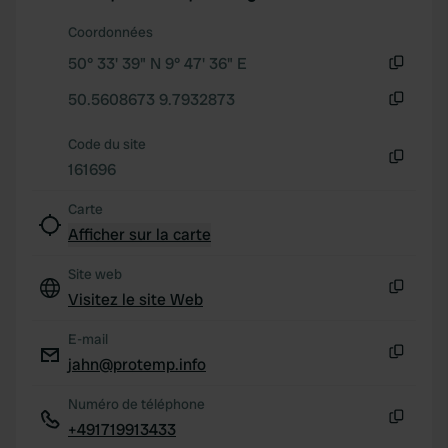
Coordonnées
50° 33' 39" N 9° 47' 36" E
Copie
50.5608673 9.7932873
Copie
Code du site
161696
Copie
Carte
Afficher sur la carte
Site web
Visitez le site Web
Copie
E-mail
jahn@protemp.info
Copie
Numéro de téléphone
+491719913433
Copie