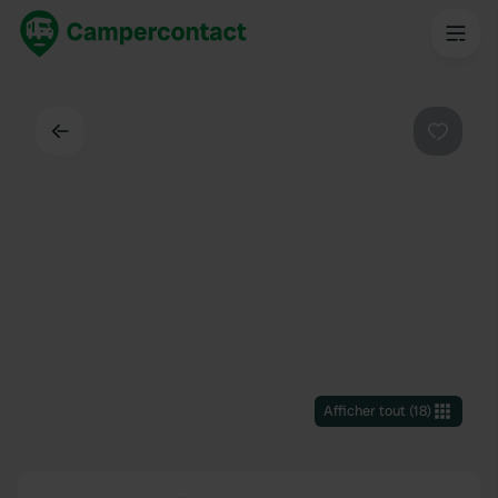
Dos
Préféré
Afficher tout
(
18
)