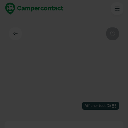
Dos
Préféré
Afficher tout
(
2
)