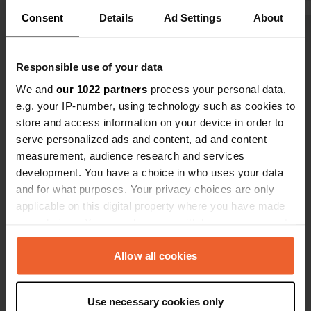
sommes donc partis le lendemain. Le
Consent
Details
Ad Settings
About
quartier était peut-être agréable,
Voir tous les 9 avis
avec des commerces et l'autoroute à
proximité, mais nous avons trouvé
Responsible use of your data
cela excessif.
Es-tu déjà venu ici ?
We and
our 1022 partners
process your personal data,
e.g. your IP-number, using technology such as cookies to
store and access information on your device in order to
serve personalized ads and content, ad and content
measurement, audience research and services
development. You have a choice in who uses your data
Contact
and for what purposes. Your privacy choices are only
applicable on this digital property where you have made
your choices. You can change or withdraw your consent
Emplacement
any time from the Cookie Declaration or by clicking on
Brunnenstraße 20
Copie
the Privacy trigger icon.
Allow all cookies
36275, Kirchheim, Allemagne
Coordonnées
If you allow, we would also like to:
Use necessary cookies only
50° 48' 52" N 9° 31' 5" E
Collect information about your geographical location