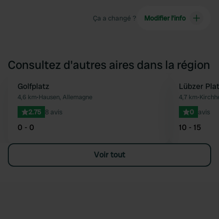
Ça a changé ?
Modifier l’info
Consultez d'autres aires dans la région
Golfplatz
Lübzer Pla
Préféré
4,6 km
•
Hausen, Allemagne
4,7 km
•
Kirchh
2.75
8 avis
0
avis
0 - 0
10 - 15
Voir tout