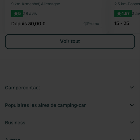
Préféré
9 km
•
Armenhof, Allemagne
2,5 km
•
Poppen
5
38 avis
4.67
3 av
15 - 25
Depuis 30,00 €
Promu
Voir tout
Campercontact
Populaires les aires de camping-car
Business