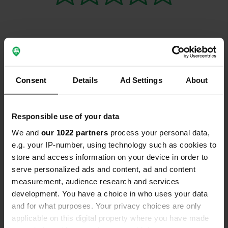
Contact
Consent
Details
Ad Settings
About
Emplacement
Hohensteg 6
Copie
36163, Poppenhausen (Wasserkuppe),
Responsible use of your data
Allemagne
We and
our 1022 partners
process your personal data,
e.g. your IP-number, using technology such as cookies to
Coordonnées
store and access information on your device in order to
50° 29' 57" N 9° 52' 37" E
serve personalized ads and content, ad and content
Copie
50.4992894 9.8768961
measurement, audience research and services
Copie
development. You have a choice in who uses your data
Code du site
and for what purposes. Your privacy choices are only
110356
applicable on this digital property where you have made
Copie