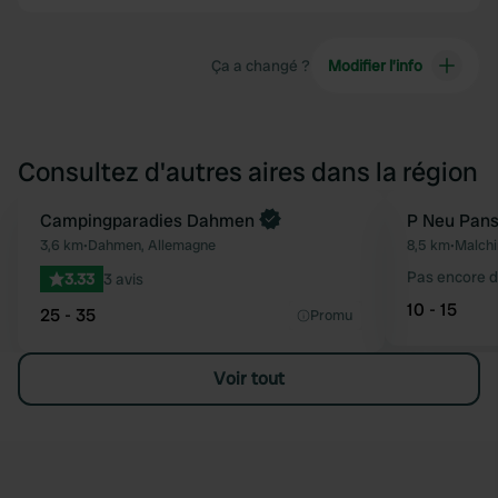
Ça a changé ?
Modifier l’info
Consultez d'autres aires dans la région
Campingparadies Dahmen
P Neu Pans
Préféré
3,6 km
•
Dahmen, Allemagne
8,5 km
•
Malchi
Pas encore d
3.33
3 avis
10 - 15
25 - 35
Promu
Voir tout