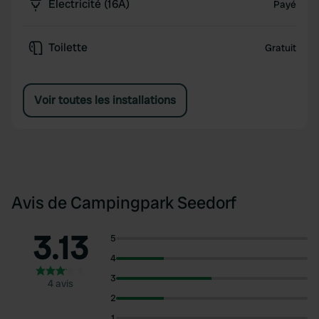
Électricité (16A)
Payé
Toilette
Gratuit
Voir toutes les installations
Avis de Campingpark Seedorf
3.13
5
4
3
4 avis
2
1