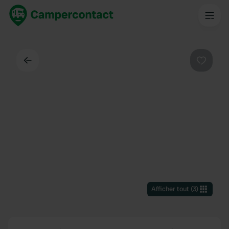
Dos
Préféré
Afficher tout
(
3
)