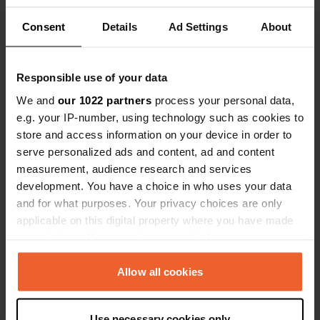
l'électricité est incluse dans le prix.
intéressant
Consent
Details
Ad Settings
About
Commerces à moins de 12 km. Pas
baignade, so
vraiment recommandé. Un court délai
cependant.
Contact
Responsible use of your data
We and
our 1022 partners
process your personal data,
Emplacement
e.g. your IP-number, using technology such as cookies to
Campingplatz 1
store and access information on your device in order to
Copie
17139 Basedow, Basedow, Allemagne
serve personalized ads and content, ad and content
measurement, audience research and services
Coordonnées
development. You have a choice in who uses your data
53° 40' 50" N 12° 37' 49" E
and for what purposes. Your privacy choices are only
Copie
applicable on this digital property where you have made
53.68061 12.63026
your choices. You can change or withdraw your consent
Copie
any time from the Cookie Declaration or by clicking on
Code du site
the Privacy trigger icon.
Allow all cookies
81314
Copie
PRO+
Passer à
If you allow, we would also like to:
PRO+
pour toutes les coordonnées
Use necessary cookies only