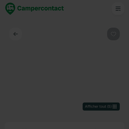
Dos
Préféré
Afficher tout
(
5
)