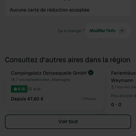
Aucune carte de réduction acceptée
Ça a changé ?
Modifier l’info
Consultez d'autres aires dans la région
Reserve maintenant
Campingplatz Ostseequelle GmbH
Ferienhäus
Préféré
19,7 km
•
Hohenkirchen, Allemagne
Weymann
3,7 km
•
Am Sal
4.16
32 avis
Pas encore d
Depuis 47,60 €
Promu
0 - 0
Voir tout