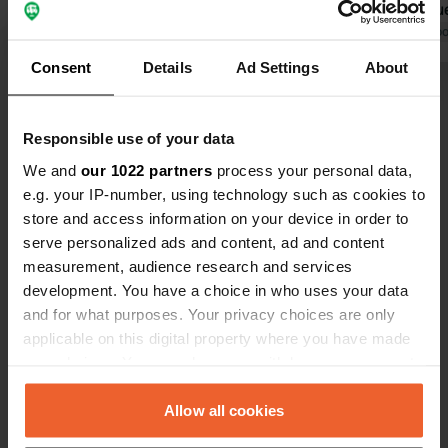
et autres produits de première
sympathique,
nécessité sont disponibles sur place.
Traduit par Google
Afficher l'original
toutes les 
Traduit par Go
Possibilité de commander des
Boutique, ba
Consent
Details
Ad Settings
About
légumes à l'avance. Les sanitaires
location sont 
Voir tous les 7 avis
sont impeccables 👍 Attention, tous
retournerais 
les emplacements A n'offrent pas une
donnerais 10
Responsible use of your data
vue imprenable sur le lac ! Location
Es-tu déjà venu ici ?
We and
our 1022 partners
process your personal data,
de canoës, SUP, etc. et snack-bar sur
e.g. your IP-number, using technology such as cookies to
place. Couchers de soleil féériques ☀️
store and access information on your device in order to
Personnel accueillant.
serve personalized ads and content, ad and content
measurement, audience research and services
development. You have a choice in who uses your data
Contact
and for what purposes. Your privacy choices are only
applicable on this digital property where you have made
your choices. You can change or withdraw your consent
Emplacement
any time from the Cookie Declaration or by clicking on
Zeltplatz 1A
Copie
the Privacy trigger icon.
Allow all cookies
23974, Boiensdorf, Allemagne