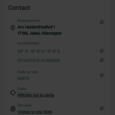
of their services.
Contact
Emplacement
Am Heidenfriedhof 1
Copie
17194, Jabel, Allemagne
Coordonnées
53° 31' 15" N 12° 31' 6" E
Copie
53.5207579 12.5182931
Copie
Code du site
82670
Copie
Carte
Afficher sur la carte
Site web
Visitez le site Web
Copie