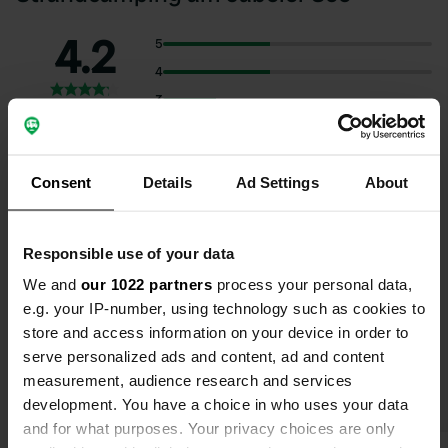
4.2
5
4
3
20 avis
2
1
Consent
Details
Ad Settings
About
Sélectionnez les sujets pour lire les critiques :
Responsible use of your data
Sanitaires
(10)
Nourriture
(8)
Nature
(5)
Calme
(5)
We and
our 1022 partners
process your personal data,
Montre plus
e.g. your IP-number, using technology such as cookies to
store and access information on your device in order to
serve personalized ads and content, ad and content
Passer à PRO+
pour l'utilisation des filtres sur les
measurement, audience research and services
avis
development. You have a choice in who uses your data
and for what purposes. Your privacy choices are only