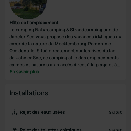
Hôte de l'emplacement
Le camping Naturcamping & Strandcamping aan de
Jabeler See vous propose des vacances idylliques au
cœur de la nature du Mecklembourg-Poméranie-
Occidentale. Situé directement sur les rives du lac
de Jabeler See, ce camping allie des emplacements
calmes et naturels à un accès direct à la plage et à
diverses activités nautiques. Idéal pour les
En savoir plus
personnes en quête de tranquillité, les familles et les
amoureux de la nature souhaitant se détendre et se
Installations
dépenser dans un cadre lacustre exceptionnel.
Rejet des eaux usées
Gratuit
Rejet des toilettes chimiques
Gratuit