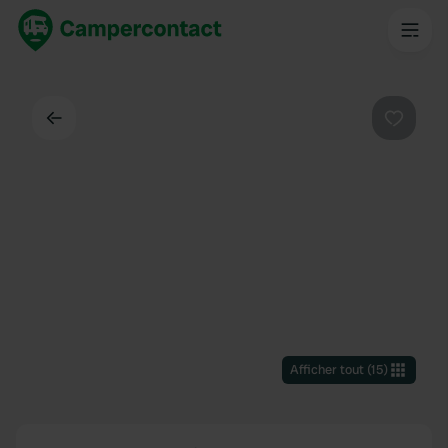
Dos
Préféré
Afficher tout
(
15
)