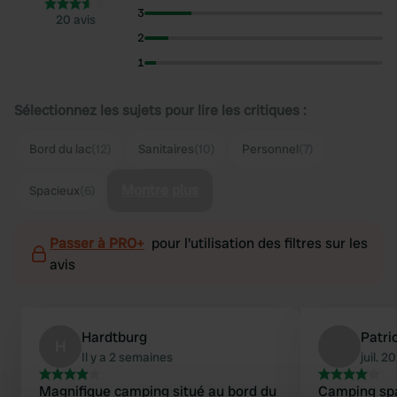
3
20 avis
2
1
Sélectionnez les sujets pour lire les critiques :
Bord du lac
(12)
Sanitaires
(10)
Personnel
(7)
Montre plus
Spacieux
(6)
Passer à PRO+
pour l'utilisation des filtres sur les
avis
Hardtburg
Patri
H
Il y a 2 semaines
juil. 2
Magnifique camping situé au bord du
Camping spa