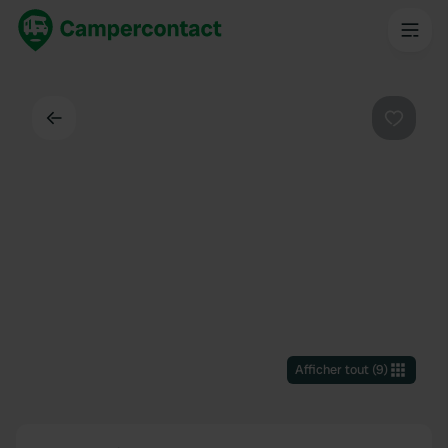
Dos
Préféré
Afficher tout
(
9
)