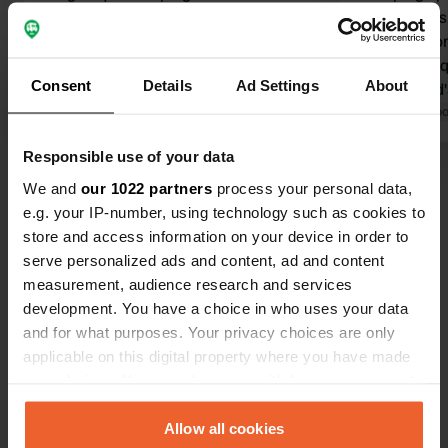
lac, à proximité du village et de ses
permanents.
commerces. Vous y trouverez tout le
propres. Do
nécessaire, du plus petit au plus
fonctionne q
Consent
Details
Ad Settings
About
grand. Un point de départ idéal pour
3 minutes d'
le cyclotourisme et la détente au bord
Traduit par Google
Afficher l'original
que 66,50 €
Traduit par Go
du lac. Les sanitaires sont
camping-car
Responsible use of your data
relativement récents et bien
électricité e
Voir tous les 20 avis
entretenus.
paru très che
We and
our 1022 partners
process your personal data,
nous somme
e.g. your IP-number, using technology such as cookies to
rapidement.
store and access information on your device in order to
Es-tu déjà venu ici ?
restaurant i
serve personalized ads and content, ad and content
l'expérience
measurement, audience research and services
convaincus 
development. You have a choice in who uses your data
pas.
and for what purposes. Your privacy choices are only
applicable on this digital property where you have made
your choices. You can change or withdraw your consent
Contact
any time from the Cookie Declaration or by clicking on
the Privacy trigger icon.
Allow all cookies
Emplacement