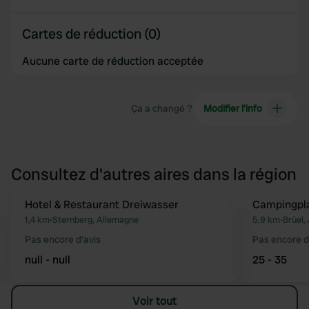
Cartes de réduction (0)
Aucune carte de réduction acceptée
Ça a changé ?
Modifier l’info
Consultez d'autres aires dans la région
Hotel & Restaurant Dreiwasser
Campingpla
Préféré
1,4 km
•
Sternberg, Allemagne
5,9 km
•
Brüel,
Pas encore d'avis
Pas encore d
null - null
25 - 35
Voir tout