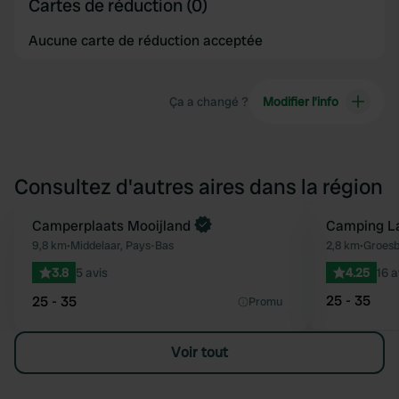
Cartes de réduction (0)
Aucune carte de réduction acceptée
Ça a changé ?
Modifier l’info
Consultez d'autres aires dans la région
Reserve maintenant
Camperplaats Mooijland
Camping L
Préféré
9,8 km
•
Middelaar, Pays-Bas
2,8 km
•
Groesb
3.8
5 avis
4.25
16 a
25 - 35
25 - 35
Promu
Voir tout