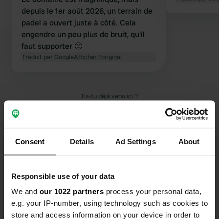
depuis le 1er août 2026, un terrain de
padel a ouvert juste à côté. Cela
engendre un peu plus de bruit, qu'il
faut supporter 🙂
Traduit par Google
Afficher l'original
Es-tu déjà venu ici ?
Consent
Details
Ad Settings
About
Contact
Responsible use of your data
We and
our 1022 partners
process your personal data,
Emplacement
e.g. your IP-number, using technology such as cookies to
Am Sportzentrum 4
Copie
store and access information on your device in order to