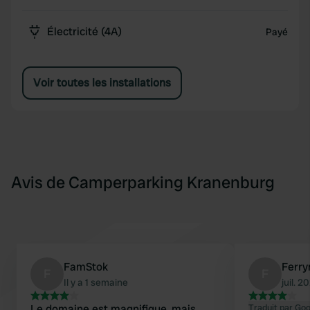
Électricité (4A)
Payé
Voir toutes les installations
Avis de Camperparking Kranenburg
FamStok
Ferr
F
F
Il y a 1 semaine
juil. 2
Le domaine est magnifique, mais
Traduit par Go