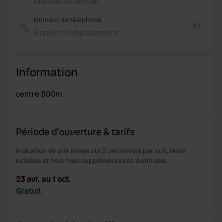
Envoyer un e-mail
provide social media features and to analyse our traffic.
Copie
We also share information about your use of our site with
Numéro de téléphone
our social media, advertising and analytics partners who
Appelez l'emplacement
Copie
may combine it with other information that you’ve
provided to them or that they’ve collected from your use
of their services.
Information
centre 800m
Période d'ouverture & tarifs
Indication de prix basée sur 2 personnes par nuit, taxes
incluses et hors frais supplémentaires éventuels.
23 avr. au 1 oct.
Gratuit