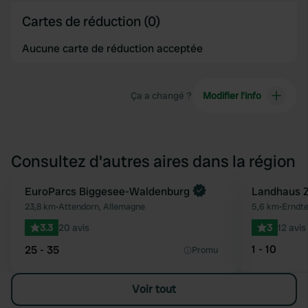
Cartes de réduction (0)
Aucune carte de réduction acceptée
Ça a changé ?
Modifier l’info
Consultez d'autres aires dans la région
Reserve maintenant
EuroParcs Biggesee-Waldenburg
Landhaus Z
Préféré
23,8 km
•
Attendorn, Allemagne
5,6 km
•
Erndte
3.3
20 avis
3
12 avis
1 - 10
25 - 35
Promu
Voir tout