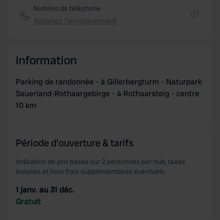
Numéro de téléphone
provide social media features and to analyse our traffic.
Appelez l'emplacement
We also share information about your use of our site with
Copie
our social media, advertising and analytics partners who
may combine it with other information that you’ve
provided to them or that they’ve collected from your use
Information
of their services.
Parking de randonnée - à Gillerbergturm - Naturpark
Sauerland-Rothaargebirge - à Rothaarsteig - centre
10 km
Période d'ouverture & tarifs
Indication de prix basée sur 2 personnes par nuit, taxes
incluses et hors frais supplémentaires éventuels.
1 janv. au 31 déc.
Gratuit