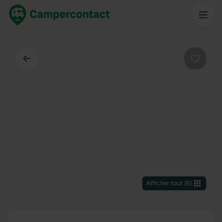
Dos
Préféré
Afficher tout
(
6
)