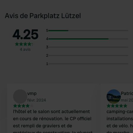
Avis de Parkplatz Lützel
4.25
5
4
3
4 avis
2
1
vmp
Patri
févr. 2024
mai 2
l'hôtel et le salon sont actuellement
camping-car
en cours de rénovation. le CP officiel
installation
est rempli de graviers et de
et de vélo. 
matériaux de construction. la plupart
de marche.