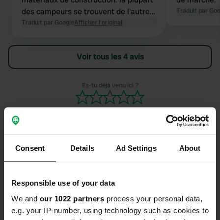
des campeurs se trouvent de l'autre
Traduit par Go
côté de la route, sur le parking
Traduit par Google
Afficher l'original
régulier. De plus, un endroit très
calme si vous n'avez pas besoin de
Voir tous les 4 avis
service. Nous sommes allés à
Erndtbrück pour le service
Es-tu déjà venu ici ?
Consent
Details
Ad Settings
About
Contact
Responsible use of your data
Emplacement
Gillerbergstraße
We and
our 1022 partners
process your personal data,
Copie
57271, Hilchenbach, Allemagne
e.g. your IP-number, using technology such as cookies to