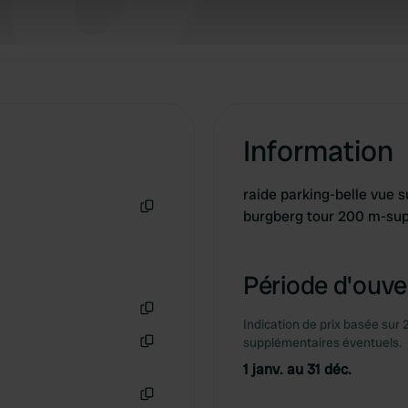
 provided to them or that they’ve collected from your use of their
Information
raide parking-belle vue su
burgberg tour 200 m-su
Copie
Période d'ouver
Indication de prix basée sur 
Copie
supplémentaires éventuels.
Copie
1 janv. au 31 déc.