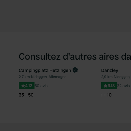
Consultez d'autres aires da
Campingplatz Hetzingen
Danzley
2,7 km
•
Nideggen, Allemagne
2,9 km
•
Nideggen,
Préféré
4.12
60 avis
3.18
22 avis
35 - 50
1 - 10