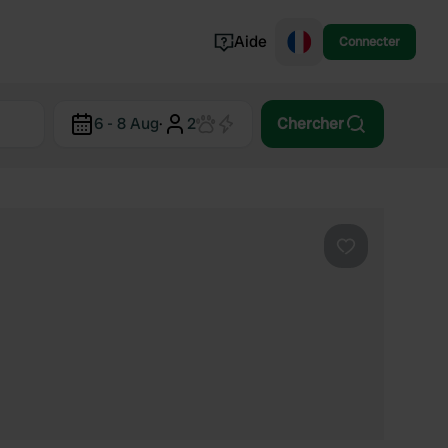
Aide
Connecter
Norvège
6 - 8 Aug
·
2
Chercher
Portugal
Danemark
Croatie
Voir tout...
Préféré