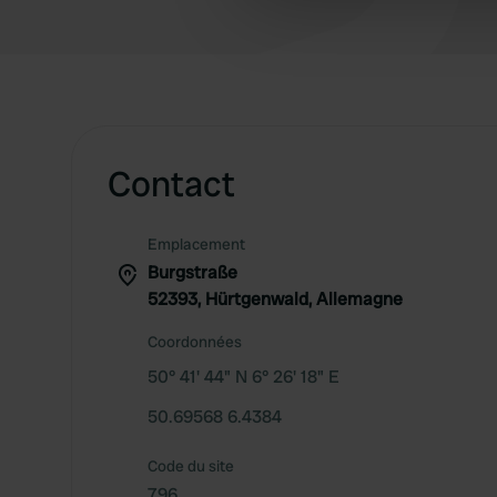
other information that you’ve
Contact
Emplacement
Burgstraße
52393, Hürtgenwald, Allemagne
Coordonnées
50° 41' 44" N 6° 26' 18" E
50.69568 6.4384
Code du site
796