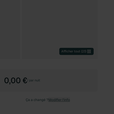
Afficher tout
(
23
)
0,00 €
/
par nuit
Ça a changé ?
Modifier l’info