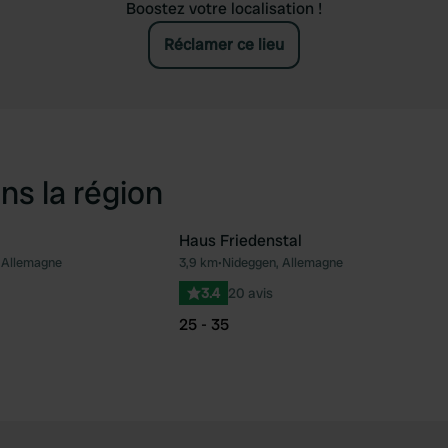
Boostez votre localisation !
Réclamer ce lieu
ns la région
Haus Friedenstal
 Allemagne
3,9 km
•
Nideggen, Allemagne
Préféré
Pré
3.4
20 avis
25 - 35