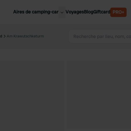
Aires de camping-car
Voyages
Blog
Giftcard
PRO+
leures aires de camping-car
Belgique
ld
Am Krawutschketurm
Slovénie
Autriche
Suède
e
Suisse