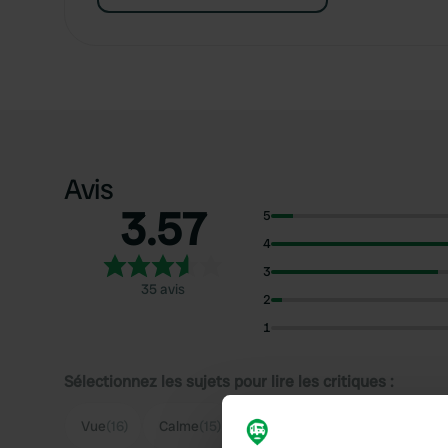
Avis
3.57
5
4
3
35 avis
2
1
Sélectionnez les sujets pour lire les critiques :
Vue
(16)
Calme
(15)
Parking
(10)
Aire de jeux
(10