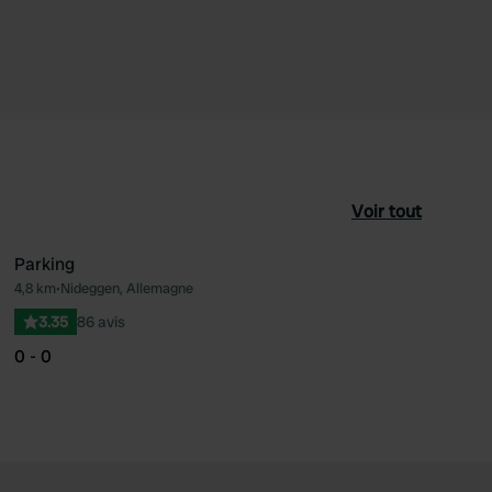
Voir tout
Parking
4,8 km
•
Nideggen, Allemagne
féré
Préféré
3.35
86 avis
0 - 0