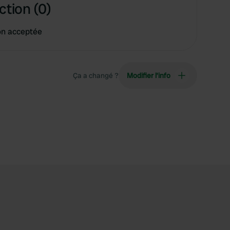
ction (0)
on acceptée
Ça a changé ?
Modifier l’info