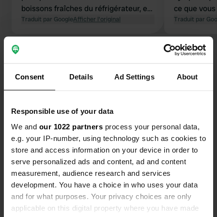
boissons fraîches du réfrigérateur, en
ce que vous
compagnie d'un sympathique
Traduit par Google
Afficher l'original
emplacemen
Traduit par Go
propriétaire néerlandais. Le prix
petits et en 
indiqué est toutefois erroné et un peu
en fait de p
Voir tous les 7 avis
trop élevé pour un emplacement sur
cars. Le café
un parking. Nous avons payé pour un
vendredi et 
Consent
Details
Ad Settings
About
camping-car avec deux personnes,
carte, mais l
Es-tu déjà venu ici ?
deux chiens et l'électricité plus du
rien. Dorme
double des 15 € indiqués pour une
mais la rout
Responsible use of your data
nuit sur un parking.
audible. Pas 
mais pas ma
We and
our 1022 partners
process your personal data,
e.g. your IP-number, using technology such as cookies to
store and access information on your device in order to
Contact
serve personalized ads and content, ad and content
measurement, audience research and services
Emplacement
development. You have a choice in who uses your data
Franz-Hoffmeister-Straße 18
Copie
and for what purposes. Your privacy choices are only
59939, Olsberg, Allemagne
applicable on this digital property where you have made