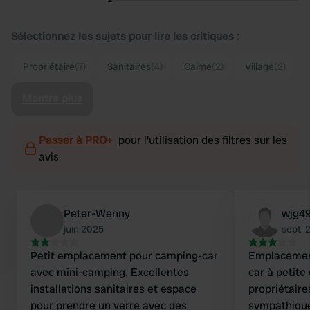
Sélectionnez les sujets pour lire les critiques :
Propriétaire
(7)
Sanitaires
(4)
Calme
(2)
Village
(2)
Montre plus
Passer à PRO+
pour l'utilisation des filtres sur les
avis
Peter-Wenny
wjg4
juin 2025
sept. 
Petit emplacement pour camping-car
Emplacemen
avec mini-camping. Excellentes
car à petite
installations sanitaires et espace
propriétaire
pour prendre un verre avec des
sympathique