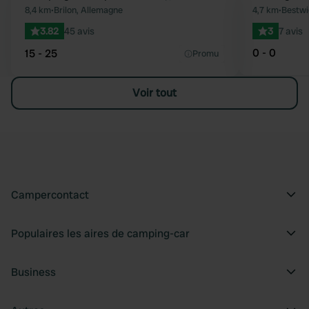
Préféré
8,4 km
•
Brilon, Allemagne
4,7 km
•
Bestwi
3.82
45 avis
3
7 avis
0 - 0
15 - 25
Promu
Voir tout
Campercontact
Populaires les aires de camping-car
Business