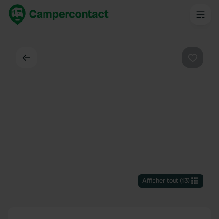
Dos
Préféré
Afficher tout
(
13
)