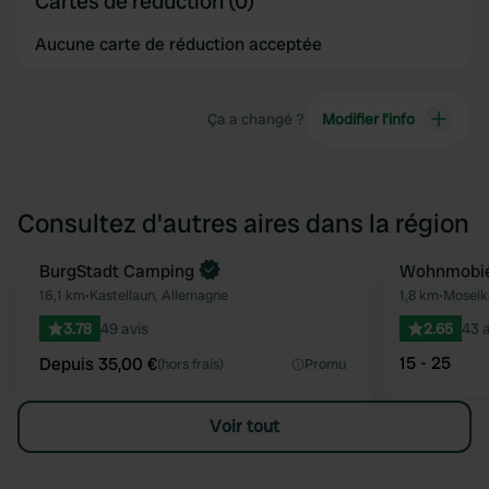
Cartes de réduction (0)
Aucune carte de réduction acceptée
Ça a changé ?
Modifier l’info
Consultez d'autres aires dans la région
Reserve maintenant
BurgStadt Camping
Wohnmobiel
Préféré
16,1 km
•
Kastellaun, Allemagne
1,8 km
•
Moselk
3.78
49 avis
2.65
43 a
15 - 25
Depuis 35,00 €
(hors frais)
Promu
Voir tout