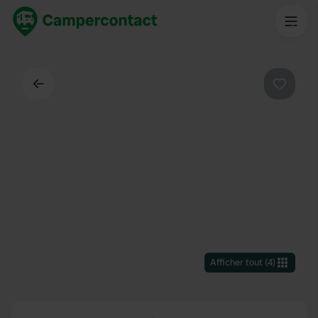
Dos
Préféré
Afficher tout
(
4
)