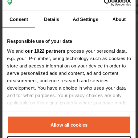
aimables à la réception et on vous
restauration
dépose au parking car selon la
Traduit par Google
Afficher l'original
négligée et 
Traduit par Go
Consent
Details
Ad Settings
About
réception vous n'avez pas droit à une
sympathiques
bonne place si vous la voulez vous
y a un nouveau p
Voir tous les 21 avis
devez aller au camping et payer 35
vous payez 
Responsible use of your data
euros et là aussi vous n'avez rien
nuit. Le Wi
alors maintenant vraiment plus
médiocre. N
We and
our 1022 partners
process your personal data,
Es-tu déjà venu ici ?
jamais il y a tellement d'endroits plus
mais nous c
e.g. your IP-number, using technology such as cookies to
sympas.
store and access information on your device in order to
serve personalized ads and content, ad and content
measurement, audience research and services
development. You have a choice in who uses your data
and for what purposes. Your privacy choices are only
Contact
applicable on this digital property where you have made
your choices. You can change or withdraw your consent
Emplacement
any time from the Cookie Declaration or by clicking on
Am Bootshafen
Copie
the Privacy trigger icon.
Allow all cookies
56332, Burgen, Allemagne