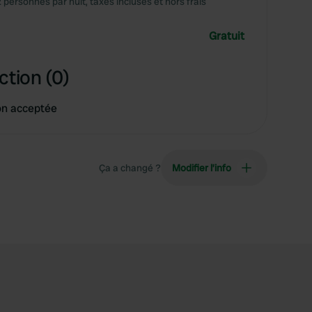
2 personnes par nuit, taxes incluses et hors frais
Gratuit
ction (0)
on acceptée
Ça a changé ?
Modifier l’info