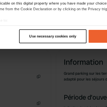
licable on this digital property where you have made your choic
e from the Cookie Declaration or by clicking on the Privacy trig
e to:
t your geographical location which can be accurate to within sev
tively scanning it for specific characteristics (fingerprinting)
Use necessary cookies only
 personal data is processed and set your preferences in the
det
e content and ads, to provide social media features and to analy
 our site with our social media, advertising and analytics partn
Information
 provided to them or that they’ve collected from your use of their
Grand parking sur les te
adapté pour les séjours d
Copie
Période d'ouver