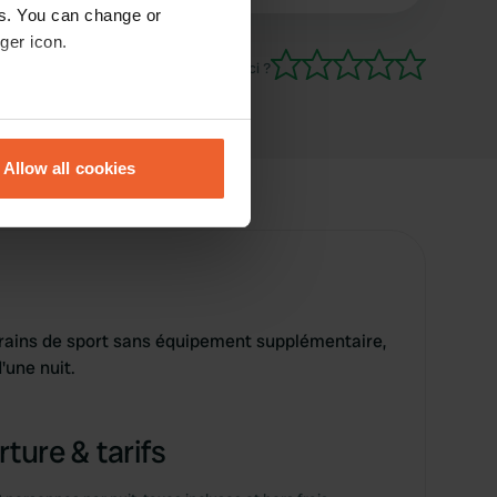
es. You can change or
ger icon.
Es-tu déjà venu ici ?
eral meters
Allow all cookies
ails section
.
se our traffic. We also share
ers who may combine it with
 services.
rrains de sport sans équipement supplémentaire,
'une nuit.
ture & tarifs