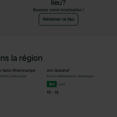
lieu?
Boostez votre localisation !
Réclamer ce lieu
ns la région
 Nato Rheinrampe
Am Gutshof
hein, Allemagne
6,4 km
•
Mettenheim, Allemagne
Préféré
Pré
4
1 avis
10 - 15