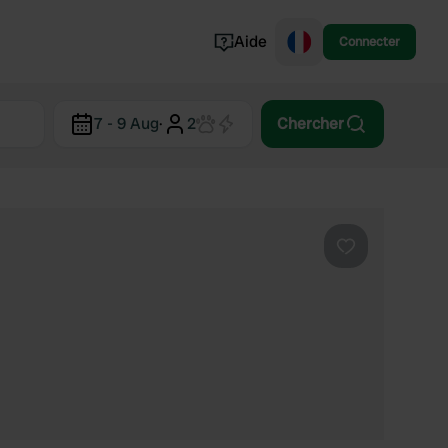
Aide
Connecter
Norvège
7 - 9 Aug
·
2
Chercher
Portugal
Danemark
Croatie
Voir tout...
Préféré