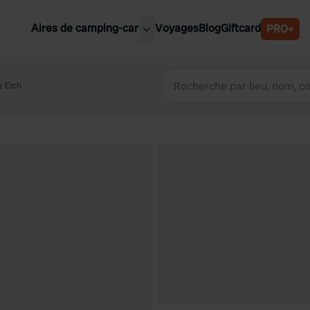
Aires de camping-car
Voyages
Blog
Giftcard
PRO+
leures aires de camping-car
Belgique
e Eich
Slovénie
Autriche
Suède
e
Suisse