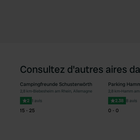
Consultez d'autres aires da
Campingfreunde Schusterwörth
Parking Hamm
2,8 km
•
Biebesheim am Rhein, Allemagne
2,8 km
•
Hamm am R
Préféré
2
1 avis
2.38
8 avis
15 - 25
0 - 0