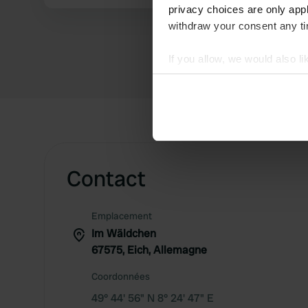
privacy choices are only app
withdraw your consent any tim
If you allow, we would also lik
Collect information abou
Identify your device by ac
Find out more about how your
We use cookies to personalis
information about your use of
Contact
other information that you’ve
Emplacement
Im Wäldchen
67575, Eich, Allemagne
Coordonnées
49° 44' 56" N 8° 24' 47" E