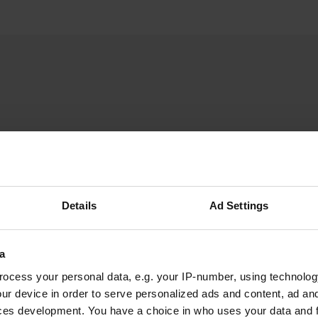
A.J.Pel
A
août 2024
Bon endroit pour passer une nuit en voyage.
Details
Ad Settings
Nous étions les seuls campeurs, nous pouvions
supporter beaucoup de choses et nous n'étions
pas dérangés par les athlètes.
a
Traduit par Google
Afficher l'original
ocess your personal data, e.g. your IP-number, using technolog
ur device in order to serve personalized ads and content, ad a
ces development. You have a choice in who uses your data and 