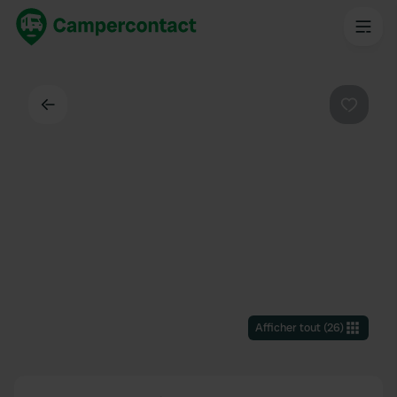
Dos
Préféré
Afficher tout
(
26
)