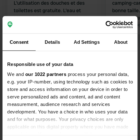
L'utilisation des douches et des
camping-car
toilettes est gratuite. L'eau et
bonne taille
l'électricité sont également incluses.
end de la Pe
Il est possible de vider les toilettes
Traduit par Google
Afficher l'original
beaucoup de
Traduit par Go
chimiques et d'évacuer les déchets.
sanitaires so
Hormis la randonnée (n'hésitez pas à
reste des ta
Consent
Details
Ad Settings
About
Voir tous les 28 avis
observer les buffles d'eau), aucune
restaurant. 
autre activité n'est proposée aux
les clients 
alentours. Le camping-car est installé
maison sont 
Responsible use of your data
Es-tu déjà venu ici ?
sur un emplacement gravillonné, et il
l'équipe est
We and
our 1022 partners
process your personal data,
semble que certains aménagements
sympathique
e.g. your IP-number, using technology such as cookies to
soient encore en cours. Un restaurant
sentiers de
store and access information on your device in order to
se trouve également sur le camping.
cyclables p
serve personalized ads and content, ad and content
camping.
measurement, audience research and services
Contact
development. You have a choice in who uses your data
and for what purposes. Your privacy choices are only
applicable on this digital property where you have made
Emplacement
your choices. You can change or withdraw your consent
Hüttenmühle 1
Copie