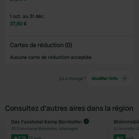
1 oct. au 31 déc.
27,50 €
Cartes de réduction (0)
Aucune carte de réduction acceptée
Ça a changé ?
Modifier l’info
Consultez d'autres aires dans la région
Reserve maintenant
Das Fasshotel Kamp Bornhofen
Wohnmobils
Préféré
20,5 km
•
Kamp-Bornhofen, Allemagne
5,1 km
•
Höhr-G
3.74
27 avis
0
avis