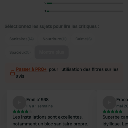
2
1
Sélectionnez les sujets pour lire les critiques :
Sanitaires
(14)
Nourriture
(11)
Calme
(6)
Montre plus
Spacieux
(5)
Passer à PRO+
pour l'utilisation des filtres sur les
avis
Emilio1938
Fraco
E
F
Il y a 1 semaine
mai 2
Les installations sont excellentes,
Superbe cam
notamment un bloc sanitaire propre.
idyllique. 