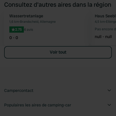
Consultez d'autres aires dans la région
Wassertretanlage
Haus Seebl
Préféré
1,6 km
•
Brandscheid, Allemagne
4,5 km
•
Elbing
Pas encore d
2.75
4 avis
null - null
0 - 0
Voir tout
Campercontact
Populaires les aires de camping-car