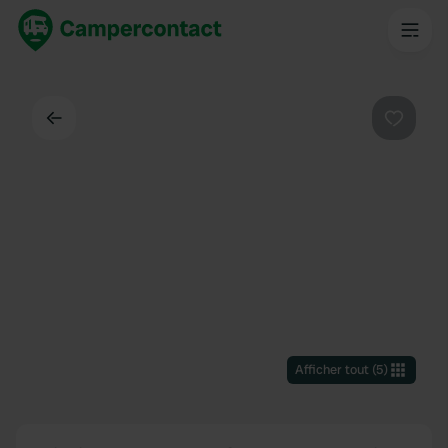
Dos
Préféré
Afficher tout
(
5
)