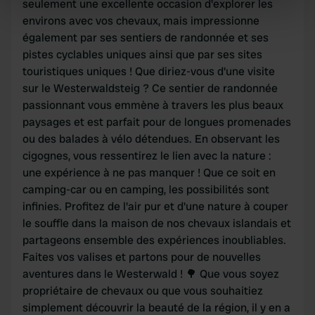
seulement une excellente occasion d'explorer les
specific characteristics (fingerprinting)
environs avec vos chevaux, mais impressionne
Find out more about how your personal data is processed
également par ses sentiers de randonnée et ses
and set your preferences in the
details section
.
pistes cyclables uniques ainsi que par ses sites
touristiques uniques ! Que diriez-vous d'une visite
We use cookies to personalise content and ads, to
sur le Westerwaldsteig ? Ce sentier de randonnée
provide social media features and to analyse our traffic.
passionnant vous emmène à travers les plus beaux
We also share information about your use of our site with
paysages et est parfait pour de longues promenades
our social media, advertising and analytics partners who
ou des balades à vélo détendues. En observant les
may combine it with other information that you’ve
cigognes, vous ressentirez le lien avec la nature :
provided to them or that they’ve collected from your use
une expérience à ne pas manquer ! Que ce soit en
of their services.
camping-car ou en camping, les possibilités sont
infinies. Profitez de l'air pur et d'une nature à couper
le souffle dans la maison de nos chevaux islandais et
partageons ensemble des expériences inoubliables.
Faites vos valises et partons pour de nouvelles
aventures dans le Westerwald ! 🌳 Que vous soyez
propriétaire de chevaux ou que vous souhaitiez
simplement découvrir la beauté de la région, il y en a