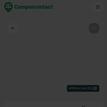
Dos
Préféré
Afficher tout
(
35
)