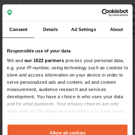
électricité comprise. Urzig est une
acheter un t
charmante petite ville, riche en
plus tard, u
vestiges authentiques. La rue
déjà sur not
derrière est bruyante, mais on s'en
n'est qu'un 
Consent
Details
Ad Settings
About
rend compte une fois garé ; le calme y
Traduit par Google
Afficher l'original
avec de l'éle
Traduit par Go
règne la nuit.
Première et 
Responsible use of your data
Voir tous les 64 avis
We and
our 1022 partners
process your personal data,
e.g. your IP-number, using technology such as cookies to
Es-tu déjà venu ici ?
store and access information on your device in order to
serve personalized ads and content, ad and content
measurement, audience research and services
development. You have a choice in who uses your data
and for what purposes. Your privacy choices are only
applicable on this digital property where you have made
Contact
your choices. You can change or withdraw your consent
any time from the Cookie Declaration or by clicking on
the Privacy trigger icon.
Allow all cookies
Emplacement