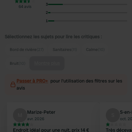
3
64 avis
2
1
Sélectionnez les sujets pour lire les critiques :
Bord de rivière
(27)
Sanitaires
(11)
Calme
(10)
Montre plus
Bruit
(10)
Passer à PRO+
pour l'utilisation des filtres sur les
avis
Marize-Peter
S-en
M
S
avr. 2026
oct. 2
Endroit idéal pour une nuit, prix 14 €
Très déceva