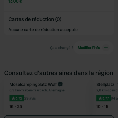
13,00 €
Cartes de réduction (0)
Aucune carte de réduction acceptée
Ça a changé ?
Modifier l’info
Consultez d'autres aires dans la région
Moselcampingplatz Wolf
Stellplatz 
Préféré
6,9 km
•
Traben-Trarbach, Allemagne
2,6 km
•
Lösnic
3.72
29 avis
3.77
94 a
15 - 25
10 - 15