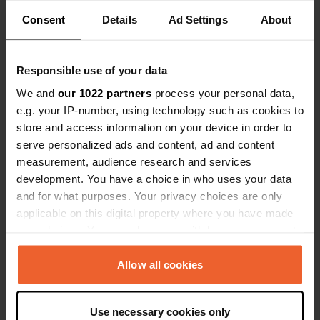
24376, Hasselberg, Allemagne
Consent
Details
Ad Settings
About
Coordonnées
54° 43' 12" N 9° 59' 11" E
Responsible use of your data
Copie
54.7199879 9.9863549
We and
our 1022 partners
process your personal data,
Copie
e.g. your IP-number, using technology such as cookies to
Code du site
store and access information on your device in order to
84534
serve personalized ads and content, ad and content
Copie
measurement, audience research and services
PRO+
Passer à
PRO+
development. You have a choice in who uses your data
pour toutes les coordonnées
and for what purposes. Your privacy choices are only
applicable on this digital property where you have made
Carte
your choices. You can change or withdraw your consent
Afficher sur la carte
any time from the Cookie Declaration or by clicking on
the Privacy trigger icon.
Allow all cookies
Site web
Visitez le site Web
Copie
If you allow, we would also like to:
Use necessary cookies only
E-mail
Collect information about your geographical location