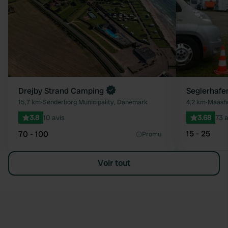
Drejby Strand Camping
Seglerhafe
15,7 km
•
Sønderborg Municipality, Danemark
4,2 km
•
Maasho
3.8
10 avis
3.68
73 a
15 - 25
70 - 100
Promu
Voir tout