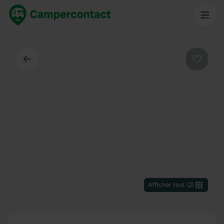
Dos
Préféré
Afficher tout
(
2
)