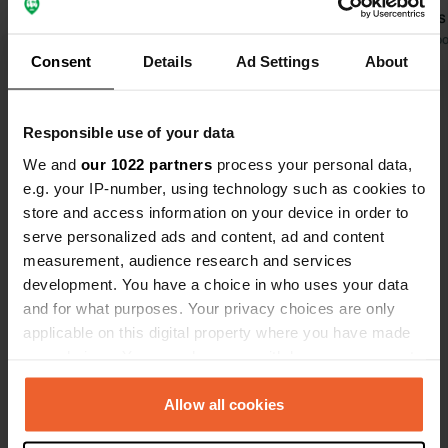
enveloppes avec un encart à remplir,
les activités
remplissez-la, mettez de l'argent
Traduit par Google
Afficher l'original
informations
Traduit par Go
Consent
Details
Ad Settings
About
dans l'enveloppe et mettez
restaurants 
l'enveloppe dans la boîte aux lettres
5€ c'est plu
Voir tous les 14 avis
au niveau de la boîte d'information.
relativement
Responsible use of your data
Système simple et parfait.
minutes de l
l'étang de 
We and
our 1022 partners
process your personal data,
Es-tu déjà venu ici ?
bien manger
e.g. your IP-number, using technology such as cookies to
heures, il y 
store and access information on your device in order to
d'un délicieu
serve personalized ads and content, ad and content
measurement, audience research and services
development. You have a choice in who uses your data
and for what purposes. Your privacy choices are only
Contact
applicable on this digital property where you have made
your choices. You can change or withdraw your consent
Emplacement
any time from the Cookie Declaration or by clicking on
Florianigasse
Copie
the Privacy trigger icon.
Allow all cookies
3631, Ottenschlag, Autriche