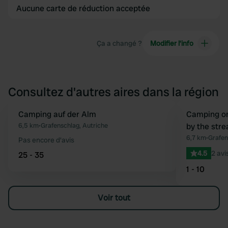
Aucune carte de réduction acceptée
Ça a changé ?
Modifier l’info
Consultez d'autres aires dans la région
Camping auf der Alm
Reserve mainten
Camping on
Préféré
6,5 km
•
Grafenschlag, Autriche
by the str
6,7 km
•
Grafen
Pas encore d'avis
4.5
2 avi
25 - 35
1 - 10
Voir tout