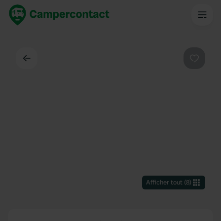
Dos
Préféré
Afficher tout
(
8
)