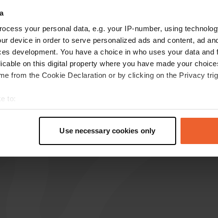
a
ocess your personal data, e.g. your IP-number, using technolog
ur device in order to serve personalized ads and content, ad a
user316078393
u
ces development. You have a choice in who uses your data and 
juil. 2026
licable on this digital property where you have made your choic
Traduit par Google
Afficher l'original
e from the Cookie Declaration or by clicking on the Privacy trig
e to:
t your geographical location which can be accurate to within sev
tively scanning it for specific characteristics (fingerprinting)
Use necessary cookies only
 personal data is processed and set your preferences in the
det
e content and ads, to provide social media features and to analy
 our site with our social media, advertising and analytics partn
 provided to them or that they’ve collected from your use of their