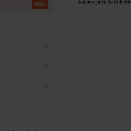
Aucune carte de réducti
PRO+
Copie
Copie
Copie