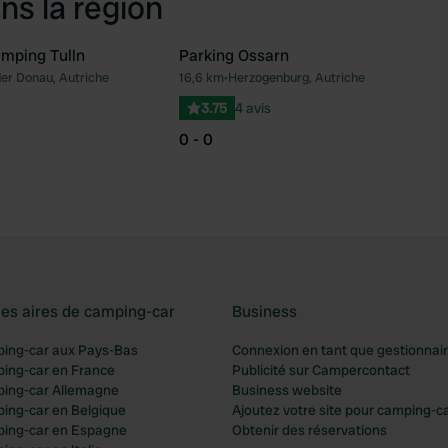
ns la région
mping Tulln
Parking Ossarn
der Donau, Autriche
16,6 km
•
Herzogenburg, Autriche
Préféré
Pré
3.75
4 avis
0 - 0
les aires de camping-car
Business
ping-car aux Pays-Bas
Connexion en tant que gestionnai
ping-car en France
Publicité sur Campercontact
ping-car Allemagne
Business website
ping-car en Belgique
Ajoutez votre site pour camping-c
ping-car en Espagne
Obtenir des réservations