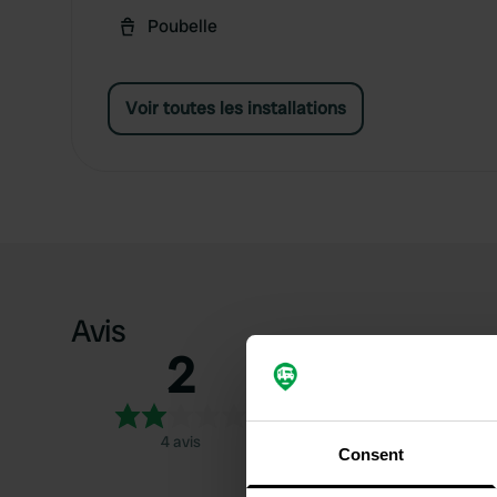
Poubelle
Voir toutes les installations
Avis
2
5
4
3
4 avis
2
Consent
1