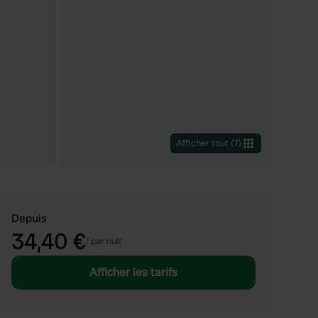
Afficher tout
(
7
)
Depuis
34,40 €
/
par nuit
Afficher les tarifs