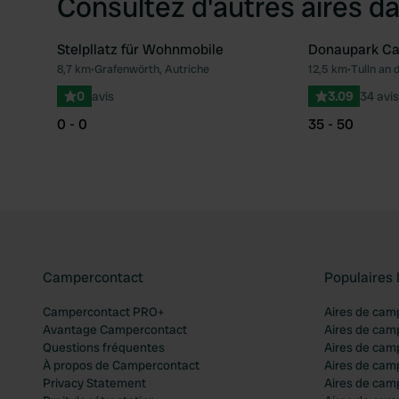
Consultez d'autres aires da
Stelpllatz für Wohnmobile
Donaupark Ca
8,7 km
•
Grafenwörth, Autriche
12,5 km
•
Tulln an 
Préféré
0
avis
3.09
34 avis
0 - 0
35 - 50
Campercontact
Populaires 
Campercontact PRO+
Aires de cam
Avantage Campercontact
Aires de cam
Questions fréquentes
Aires de cam
À propos de Campercontact
Aires de cam
Privacy Statement
Aires de cam