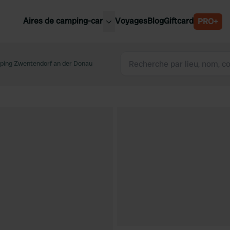
Aires de camping-car
Voyages
Blog
Giftcard
PRO+
leures aires de camping-car
Belgique
ing Zwentendorf an der Donau
Slovénie
Autriche
Suède
e
Suisse