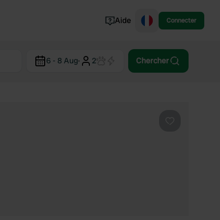
Aide
Connecter
Norvège
6 - 8 Aug
·
2
Chercher
Portugal
Danemark
Croatie
Voir tout...
Préféré