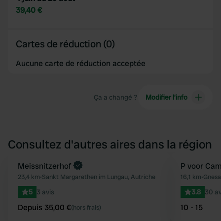
39,40 €
Cartes de réduction (0)
Aucune carte de réduction acceptée
Ça a changé ?
Modifier l’info
Consultez d'autres aires dans la région
Reserve maintenant
Meissnitzerhof
P voor Cam
Préféré
23,4 km
•
Sankt Margarethen im Lungau, Autriche
16,1 km
•
Gnesa
5
3 avis
3.8
30 av
Depuis 35,00 €
10 - 15
(hors frais)