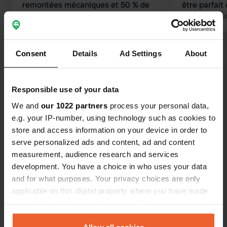
remontées mécaniques et 50 % de
être parfait 
réduction sur la luge en réservant ici.
Traduit par Go
Propriétaire accueillant et cadre
idyllique.
Traduit par Google
Afficher l'original
Consent
Details
Ad Settings
About
Voir tous les 22 avis
Responsible use of your data
We and
our 1022 partners
Es-tu déjà venu ici ?
process your personal data,
e.g. your IP-number, using technology such as cookies to
store and access information on your device in order to
serve personalized ads and content, ad and content
measurement, audience research and services
development. You have a choice in who uses your data
and for what purposes. Your privacy choices are only
Contact
applicable on this digital property where you have made
your choices. You can change or withdraw your consent
Emplacement
any time from the Cookie Declaration or by clicking on
Turracherhöhe 30
Copie
the Privacy trigger icon.