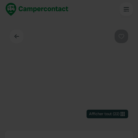
Dos
Préféré
Afficher tout
(
22
)