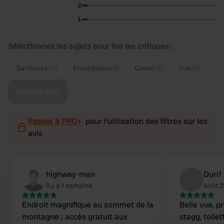
2
1
Sélectionnez les sujets pour lire les critiques :
Sanitaires
(11)
Propriétaire
(9)
Calme
(5)
Vue
(4)
Montre plus
Passer à PRO+
pour l'utilisation des filtres sur les
avis
highway-man
Duri1
Il y a 1 semaine
août 
Endroit magnifique au sommet de la
Belle vue, p
montagne ; accès gratuit aux
stagg, toile