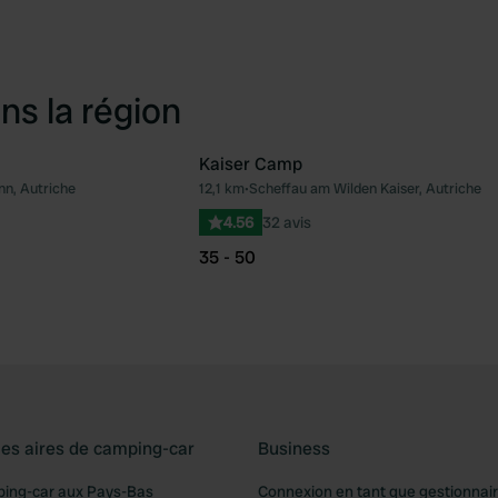
ns la région
Kaiser Camp
nn, Autriche
12,1 km
•
Scheffau am Wilden Kaiser, Autriche
Préféré
Pré
4.56
32 avis
35 - 50
les aires de camping-car
Business
ping-car aux Pays-Bas
Connexion en tant que gestionnai