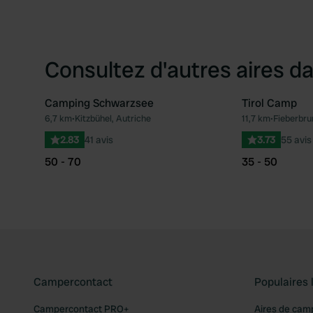
Consultez d'autres aires da
Camping Schwarzsee
Tirol Camp
6,7 km
•
Kitzbühel, Autriche
11,7 km
•
Fieberbru
Préféré
2.83
41 avis
3.73
55 avis
50 - 70
35 - 50
Campercontact
Populaires 
Campercontact PRO+
Aires de cam