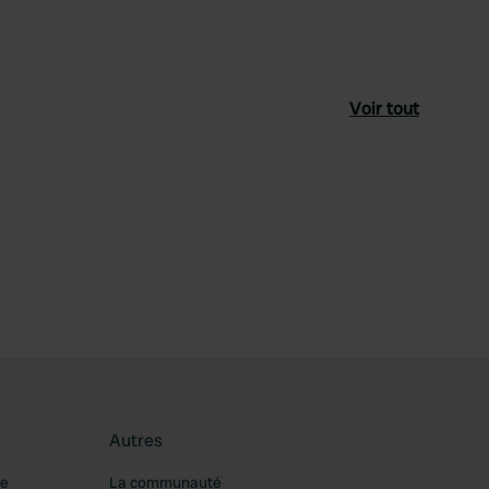
Voir tout
féré
Autres
re
La communauté