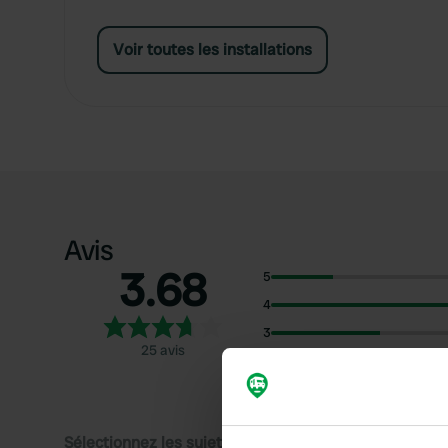
Voir toutes les installations
Avis
3.68
5
4
3
25 avis
2
1
Sélectionnez les sujets pour lire les critiques :