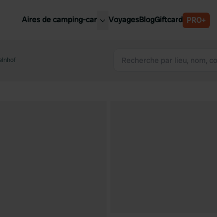
Aires de camping-car
Voyages
Blog
Giftcard
PRO+
leures aires de camping-car
Belgique
lnhof
Slovénie
Autriche
Suède
e
Suisse