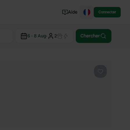
Aide
Connecter
Norvège
6 - 8 Aug
·
2
Chercher
Portugal
Danemark
Croatie
Voir tout...
Préféré