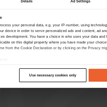
Details
Ad Settings
Montre plus
onnel
(6)
a
les avis
ocess your personal data, e.g. your IP-number, using technolog
ur device in order to serve personalized ads and content, ad a
ces development. You have a choice in who uses your data and 
licable on this digital property where you have made your choic
cp12345
c
e from the Cookie Declaration or by clicking on the Privacy trig
avr. 2026
camping soit disant ouvert ce jour... CLOSED
e to:
SUR LA PORTE
t your geographical location which can be accurate to within sev
tively scanning it for specific characteristics (fingerprinting)
Use necessary cookies only
 personal data is processed and set your preferences in the
det
e content and ads, to provide social media features and to analy
 our site with our social media, advertising and analytics partn
 provided to them or that they’ve collected from your use of their