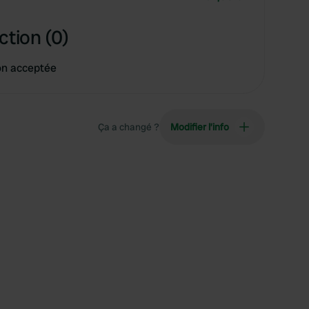
ction (0)
on acceptée
Ça a changé ?
Modifier l’info