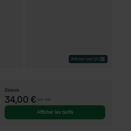
Afficher tout
(
21
)
Depuis
34,00 €
/
par nuit
Afficher les tarifs