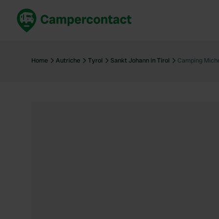
Réservez maintenant
Les meil
France
France
Home
Autriche
Tyrol
Sankt Johann in Tirol
Camping Miche
Italie
Italie
Espagne
Espagne
Allemagne
Allemagn
Voir tout...
Pays-Bas