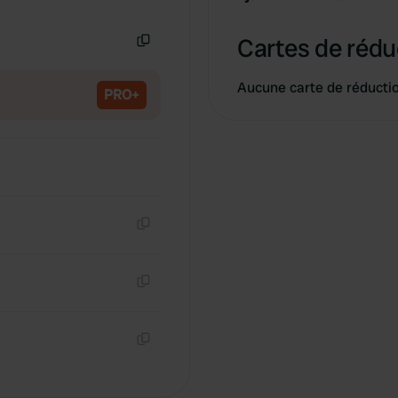
Copie
Cartes de rédu
Copie
Aucune carte de réducti
PRO+
Copie
Copie
Copie