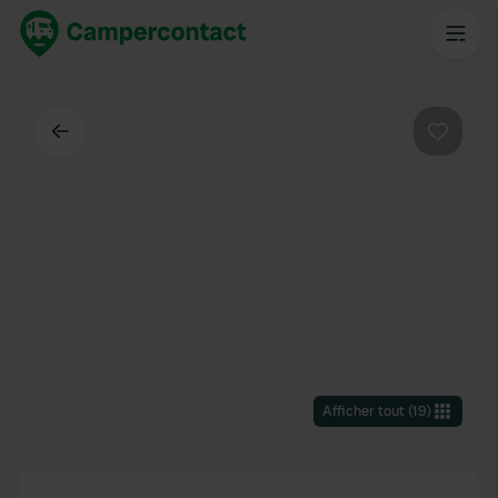
Dos
Préféré
Afficher tout
(
19
)