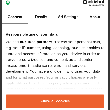
Voir tous les 53 avis
Consent
Details
Ad Settings
About
Es-tu déjà venu ici ?
Responsible use of your data
We and
our 1022 partners
process your personal data,
e.g. your IP-number, using technology such as cookies to
store and access information on your device in order to
serve personalized ads and content, ad and content
Contact
measurement, audience research and services
development. You have a choice in who uses your data
Emplacement
and for what purposes. Your privacy choices are only
Attenhovenstraat
applicable on this digital property where you have made
Copie
3400, Landen, Belgique
your choices. You can change or withdraw your consent
any time from the Cookie Declaration or by clicking on
Coordonnées
the Privacy trigger icon.
Allow all cookies
50° 45' 42" N 5° 5' 14" E