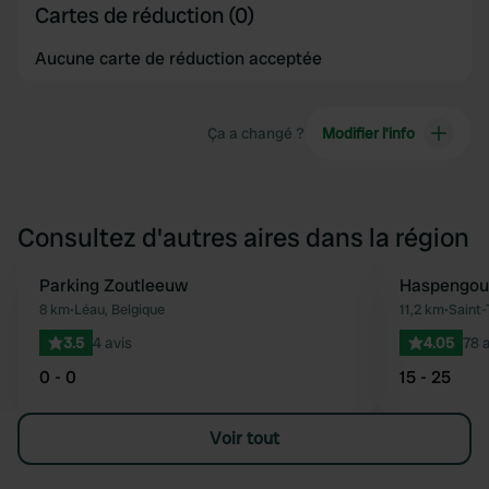
Cartes de réduction (0)
Aucune carte de réduction acceptée
Ça a changé ?
Modifier l’info
Consultez d'autres aires dans la région
Parking Zoutleeuw
Haspengou
Préféré
8 km
•
Léau, Belgique
11,2 km
•
Saint-
3.5
4 avis
4.05
78 
0 - 0
15 - 25
Voir tout