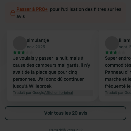
Passer à PRO+
pour l'utilisation des filtres sur les
avis
simulantje
lilian
nov. 2025
sept. 
Je voulais y passer la nuit, mais à
Super endroi
cause des campeurs mal garés, il n'y
commodités, 
avait de la place que pour cinq
Panneau d'i
personnes. J'ai donc dû continuer
marche et le
jusqu'à Willebroek.
fréquenté l
Traduit par Google
Afficher l'original
parc de lois
Traduit par Go
des travaux 
parc et la nu
Voir tous les 20 avis
football. C'
faire la pr
briqueterie (
Es-tu déjà venu ici ?