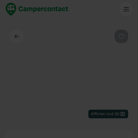
Dos
Préféré
Afficher tout
(
9
)