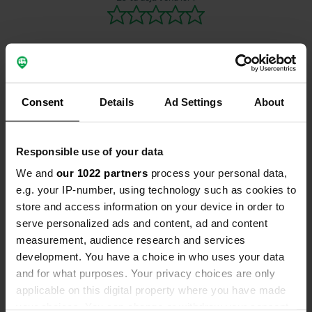
beaucoup à v
parc de lois
pour les enf
investissem
réalisés ici 
géante ? Re
Contact
Consent
Details
Ad Settings
About
Markt à Bo
Emplacement
Responsible use of your data
Schommelei
Copie
2850, Boom, Belgique
We and
our 1022 partners
process your personal data,
e.g. your IP-number, using technology such as cookies to
Coordonnées
store and access information on your device in order to
51° 5' 22" N 4° 22' 33" E
serve personalized ads and content, ad and content
Copie
measurement, audience research and services
51.08949 4.3757
development. You have a choice in who uses your data
Copie
and for what purposes. Your privacy choices are only
Code du site
applicable on this digital property where you have made
94474
Copie
your choices. You can change or withdraw your consent