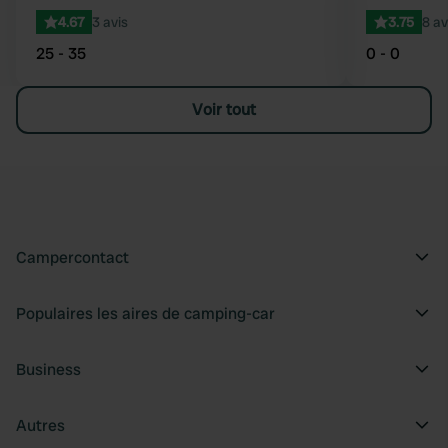
4.67
3 avis
3.75
8 av
25 - 35
0 - 0
Voir tout
Campercontact
Populaires les aires de camping-car
Business
Autres