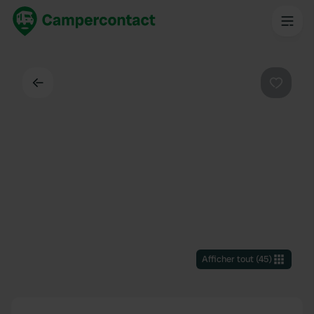
Dos
Préféré
Afficher tout
(
45
)