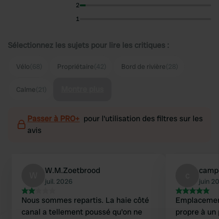
2
1
Sélectionnez les sujets pour lire les critiques :
Vélo
(68)
Propriétaire
(42)
Bord de rivière
(28)
Montre plus
Calme
(21)
Passer à PRO+
pour l'utilisation des filtres sur les
avis
W.M.Zoetbrood
camp
W
c
juil. 2026
juin 2
Nous sommes repartis. La haie côté
Emplacemen
canal a tellement poussé qu'on ne
propre à un 