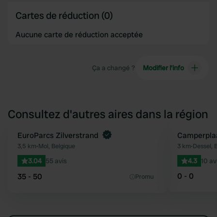
Cartes de réduction (0)
Aucune carte de réduction acceptée
Ça a changé ?
Modifier l’info
Consultez d'autres aires dans la région
Reserve maintenant
EuroParcs Zilverstrand
Camperplaat
Préféré
3,5 km
•
Mol, Belgique
3 km
•
Dessel, 
3.04
55 avis
4.3
10 av
0 - 0
35 - 50
Promu