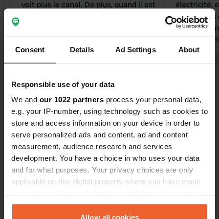
voit plus le canal. De plus, quand il est
électricité,
plein comme aujourd'hui, on est très
eaux grises 
serrés les uns contre les autres.
Cadre magni
Traduit par Google
Afficher l'original
et le vélo. P
Traduit par Go
Consent
Details
Ad Settings
About
environ 25
absolument,
Voir tous les 112 avis
le café.
Responsible use of your data
We and
our 1022 partners
process your personal data,
Es-tu déjà venu ici ?
e.g. your IP-number, using technology such as cookies to
store and access information on your device in order to
serve personalized ads and content, ad and content
measurement, audience research and services
development. You have a choice in who uses your data
and for what purposes. Your privacy choices are only
Contact
applicable on this digital property where you have made
your choices. You can change or withdraw your consent
Emplacement
any time from the Cookie Declaration or by clicking on
Schans 1d
Copie
the Privacy trigger icon.
Allow all cookies