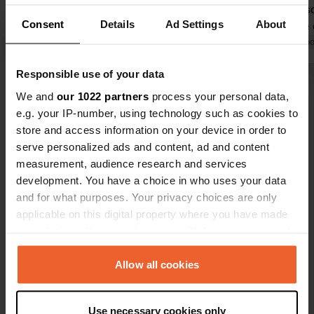
et des sanitaires impeccables.
sanitaires s
Consent
Details
Ad Settings
About
L'accueil chaleureux du propriétaire
impeccable e
vous garantit un séjour des plus
Traduit par Google
Afficher l'original
Le propriét
Traduit par Go
agréables. C'est un point de départ
une petite 
Responsible use of your data
idéal pour de magnifiques
charmante vi
Voir tous les 73 avis
randonnées à vélo ou à pied le long
seulement 2
We and
our 1022 partners
process your personal data,
de la Meuse et jusqu'au Thorn. Tout y
détour. Mal
e.g. your IP-number, using technology such as cookies to
est parfaitement entretenu ; un lieu
avons passé 
store and access information on your device in order to
Es-tu déjà venu ici ?
où l'on se sent immédiatement
aurions ado
serve personalized ads and content, ad and content
comme chez soi et où l'on a envie de
environs. La
measurement, audience research and services
revenir.
un atout app
development. You have a choice in who uses your data
retournerons
and for what purposes. Your privacy choices are only
Miranda
applicable on this digital property where you have made
your choices. You can change or withdraw your consent
Contact
any time from the Cookie Declaration or by clicking on
the Privacy trigger icon.
Allow all cookies
Emplacement
Meierstraat 26
Copie
If you allow, we would also like to:
3640, Kinrooi, Belgique
Use necessary cookies only