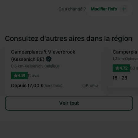
Ça a changé ?
Modifier l’info
Consultez d'autres aires dans la région
Reserve maintenant
Camperplaats 't Vieverbrook
Camperpla
Préféré
(Kessenich BE)
1,3 km
•
Ophove
0,6 km
•
Kessenich, Belgique
4.72
50 a
4.91
11 avis
15 - 25
Depuis 17,00 €
(hors frais)
Promu
Voir tout