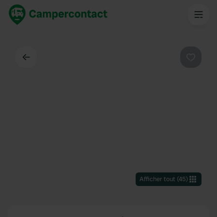
Dos
Préféré
Afficher tout
(
45
)